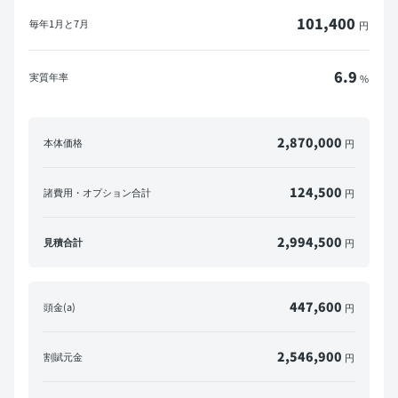
101,400
毎年
1月と7月
円
6.9
実質年率
%
2,870,000
本体価格
円
124,500
諸費用・オプション合計
円
2,994,500
見積合計
円
447,600
頭金(a)
円
2,546,900
割賦元金
円