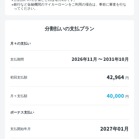
銀行など金融機関のマイカーローンをご利用の場合は、事前に審査を行な
ってください。
マイカーローンをご利用の方へ
分割払いの支払プラン
概算見積書を印刷して金融機関にご相談ください。
月々の支払い
※一部の金融機関ではローンが組めない場合がございます。
メールで送信
PDFダウンロード
2026年11月 〜 2031年10月
支払期間
42,964
初回支払額
円
40,000
月々支払額
円
ボーナス支払い
2027年01月
支払開始年月