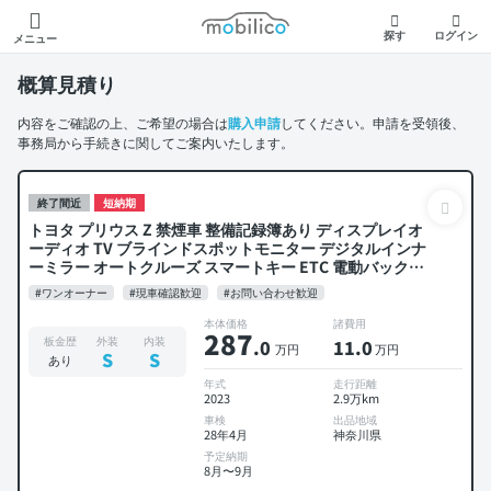
モビリコ
探す
ログイン
メニュー
概算見積り
内容をご確認の上、ご希望の場合は
購入申請
してください。申請を受領後、
事務局から手続きに関してご案内いたします。
終了間近
短納期
トヨタ プリウス Z 禁煙車 整備記録簿あり ディスプレイオ
ーディオ TV ブラインドスポットモニター デジタルインナ
ーミラー オートクルーズ スマートキー ETC 電動バックド
ア バックモニター 全方位カメラ ドライブレコーダー 衝突
#ワンオーナー
#現車確認歓迎
#お問い合わせ歓迎
軽減
本体価格
諸費用
287
板金歴
外装
内装
.0
11
.0
万円
万円
S
S
あり
年式
走行距離
2023
2.9万km
車検
出品地域
28年4月
神奈川県
予定納期
8月〜9月