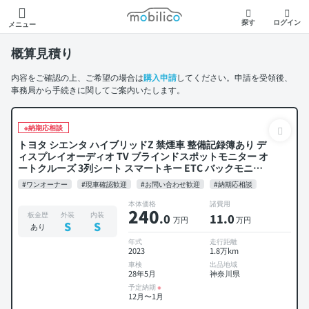
モビリコ
探す
ログイン
メニュー
概算見積り
内容をご確認の上、ご希望の場合は
購入申請
してください。申請を受領後、
事務局から手続きに関してご案内いたします。
※納期応相談
トヨタ シエンタ ハイブリッドZ 禁煙車 整備記録簿あり デ
ィスプレイオーディオ TV ブラインドスポットモニター オ
ートクルーズ 3列シート スマートキー ETC バックモニタ
ー 全方位カメラ ドライブレコーダー 衝突軽減 両側電動ス
#ワンオーナー
#現車確認歓迎
#お問い合わせ歓迎
#納期応相談
ライドドア 7人乗り
本体価格
諸費用
240
板金歴
外装
内装
.0
11
.0
万円
万円
S
S
あり
年式
走行距離
2023
1.8万km
車検
出品地域
28年5月
神奈川県
予定納期
※
12月〜1月