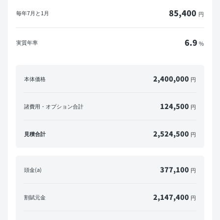
85,400
毎年
7月と1月
円
6.9
実質年率
%
2,400,000
本体価格
円
124,500
諸費用・オプション合計
円
2,524,500
見積合計
円
377,100
頭金(a)
円
2,147,400
割賦元金
円