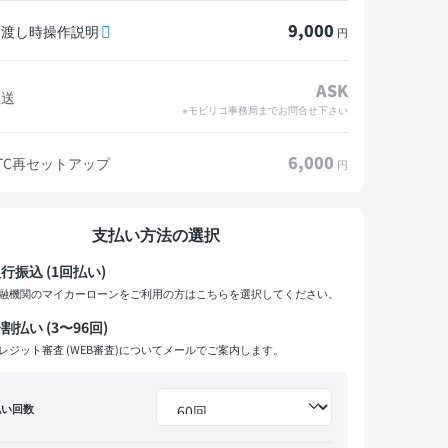
9,000
引渡し時操作説明
円
ASK
陸送
※モビリコ事務局までお問合せ下さい
6,000
TC再セットアップ
円
支払い方法の選択
行振込 (1回払い)
融機関のマイカーローンをご利用の方はこちらを選択してください。
割払い (3〜96回)
レジット審査 (WEB審査)についてメールでご案内します。
払い回数