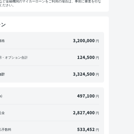
など金融機関のマイカーローンをご利用の場合は、事前に審査を行な
ください。
ラン
マイカーローンをご利用の方へ
概算見積書を印刷して金融機関にご相談ください。
※一部の金融機関ではローンが組めない場合がございます。
3,200,000
価格
円
メールで送信
PDFダウンロード
124,500
用・オプション合計
円
3,324,500
合計
円
497,100
a)
円
2,827,400
元金
円
533,452
払手数料
円