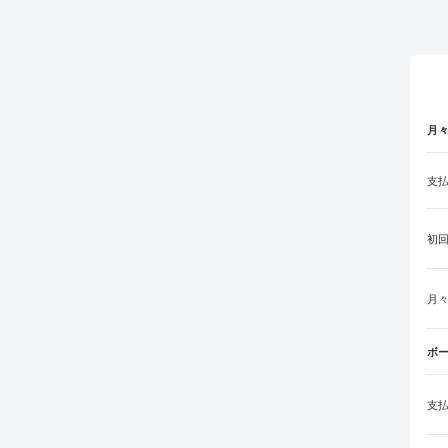
月
支
初
月
ボ
支