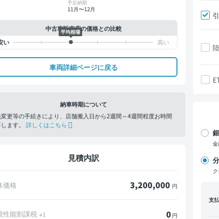
予定納期
11月〜12月
中古車販売店の価格との比較
平均相場
車両詳細ページに戻る
E
納車時期について
義変更等の手続きにより、店舗搬入日から2週間～4週間程度お時間
要します。
詳しくはこちら
銀
金
見積内訳
分
ク
3,200,000
体価格
円
支
0
境性能割課税
※1
円