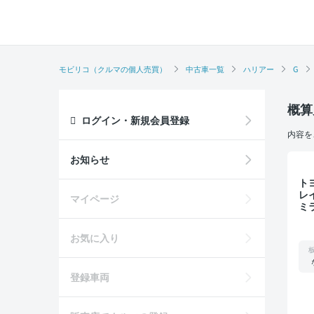
モビリコ（クルマの個人売買）
中古車一覧
ハリアー
G
概算
ログイン・新規会員登録
内容を
お知らせ
トヨタ ハ
レ
マイページ
ミ
ア
お気に入り
登録車両