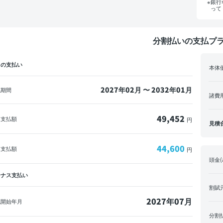
銀行
って
分割払いの支払プ
々の支払い
本体
2027年02月 〜 2032年01月
払期間
諸費
49,452
回支払額
円
見積
44,600
々支払額
円
頭金(
ーナス支払い
割賦
2027年07月
払開始年月
分割