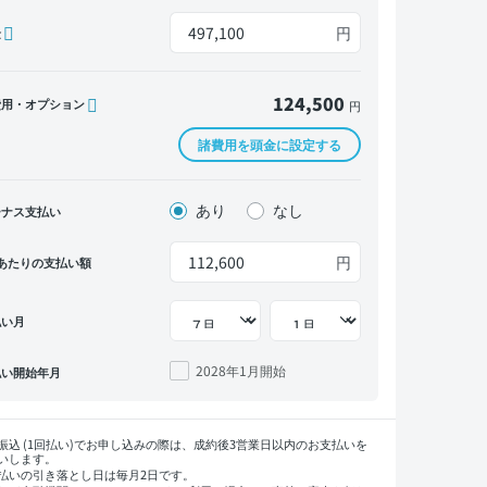
円
金
124,500
費用・オプション
円
諸費用を頭金に設定する
あり
なし
ーナス支払い
円
あたりの支払い額
払い月
2028年1月
開始
払い開始年月
振込 (1回払い)でお申し込みの際は、成約後3営業日以内のお支払いを
いします。
払いの引き落とし日は毎月2日です。