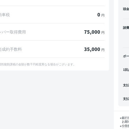
頭
0
動車税
円
諸
75,000
ンバー取得費用
円
35,000
売成約手数料
円
ボ
境性能割課税の金額が数千円程度異なる場合がございます。
1回
支
支
銀行
お願
分割