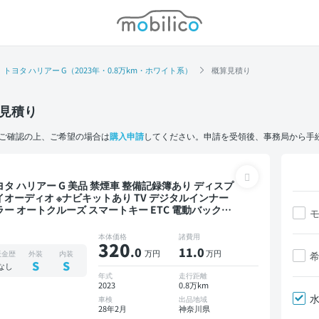
モビリコ
トヨタ ハリアー G（2023年・0.8万km・ホワイト系）
概算見積り
見積り
ご確認の上、ご希望の場合は
購入申請
してください。申請を受領後、事務局から手
リアー G 美品 禁煙車 整備記録簿あり ディスプ
イオーディオ ※ナビキットあり TV デジタルインナー
ラー オートクルーズ スマートキー ETC 電動バックド
 バックモニター ドライブレコーダー 衝突軽減
本体価格
諸費用
320
.0
11
.0
万円
万円
板金歴
外装
内装
S
S
なし
年式
走行距離
2023
0.8万km
車検
出品地域
28年2月
神奈川県