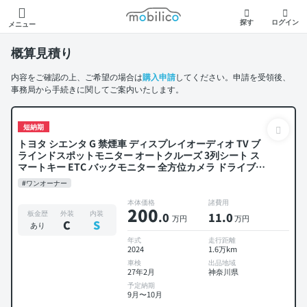
モビリコ
探す
ログイン
メニュー
概算見積り
内容をご確認の上、ご希望の場合は
購入申請
してください。申請を受領後、
事務局から手続きに関してご案内いたします。
短納期
トヨタ シエンタ G 禁煙車 ディスプレイオーディオ TV ブ
ラインドスポットモニター オートクルーズ 3列シート ス
マートキー ETC バックモニター 全方位カメラ ドライブレ
コーダー 衝突軽減 両側電動スライドドア 7人乗り
#ワンオーナー
本体価格
諸費用
200
板金歴
外装
内装
.0
11
.0
万円
万円
C
S
あり
年式
走行距離
2024
1.6万km
車検
出品地域
27年2月
神奈川県
予定納期
9月〜10月