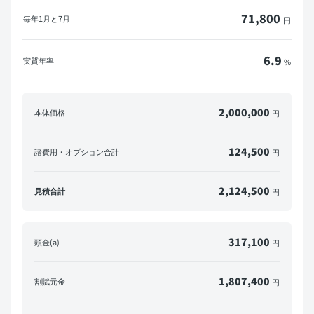
71,800
毎年
1月と7月
円
6.9
実質年率
%
2,000,000
本体価格
円
124,500
諸費用・オプション合計
円
2,124,500
見積合計
円
317,100
頭金(a)
円
1,807,400
割賦元金
円