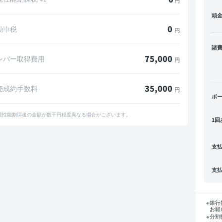
円
頭
0
動車税
円
諸
75,000
ンバー取得費用
円
35,000
売成約手数料
円
ボ
境性能割課税の金額が数千円程度異なる場合がございます。
1回
支
支
銀行
お願
分割