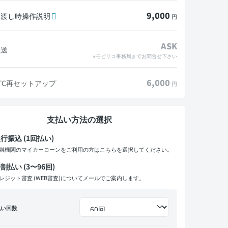
9,000
引渡し時操作説明
円
ASK
陸送
※モビリコ事務局までお問合せ下さい
6,000
TC再セットアップ
円
支払い方法の選択
行振込 (1回払い)
融機関のマイカーローンをご利用の方はこちらを選択してください。
割払い (3〜96回)
レジット審査 (WEB審査)についてメールでご案内します。
払い回数