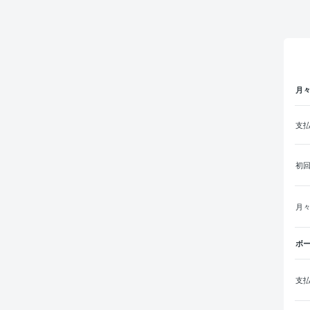
月
支
初
月
ボ
支