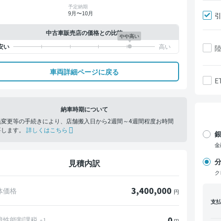
予定納期
9月〜10月
中古車販売店の価格との比較
やや高い
車両詳細ページに戻る
E
納車時期について
義変更等の手続きにより、店舗搬入日から2週間～4週間程度お時間
要します。
詳しくはこちら
銀
金
分
見積内訳
ク
3,400,000
体価格
円
支
0
境性能割課税
※1