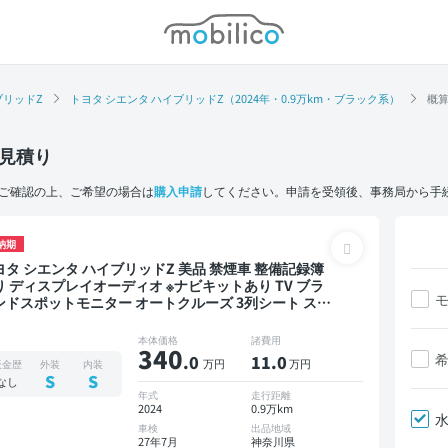
モビリコ
ブリッドZ
トヨタ シエンタ ハイブリッドZ（2024年・0.9万km・ブラック系）
概
見積り
ご確認の上、ご希望の場合は
購入申請
してください。申請を受領後、事務局から手
納期
 シエンタ ハイブリッドZ 美品 禁煙車 整備記録簿
り ディスプレイオーディオ ※ナビキットあり TV ブラ
ンドスポットモニター オートクルーズ 3列シート スマ
トキー ETC バックモニター 全方位カメラ ドライブレ
ーダー 衝突軽減 両側電動スライドドア 7人乗り
本体価格
諸費用
340
.0
11
.0
万円
万円
板金歴
外装
内装
S
S
なし
年式
走行距離
2024
0.9万km
車検
出品地域
27年7月
神奈川県