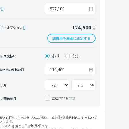
円
金
124,500
費用・オプション
円
諸費用を頭金に設定する
あり
なし
ーナス支払い
円
あたりの支払い額
払い月
2027年7月
開始
払い開始年月
振込 (1回払い)でお申し込みの際は、成約後3営業日以内のお支払いを
いします。
払いの引き落とし日は毎月2日です。