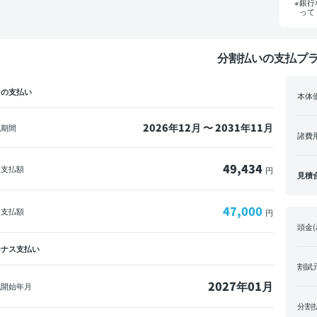
銀行
って
分割払いの支払プ
々の支払い
本体
2026年12月 〜 2031年11月
払期間
諸費
49,434
回支払額
円
見積
47,000
々支払額
円
頭金(
ーナス支払い
割賦
2027年01月
払開始年月
分割