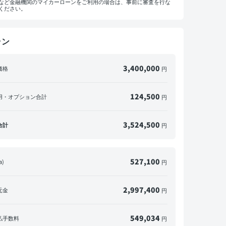
など金融機関のマイカーローンをご利用の場合は、事前に審査を行な
ください。
ラン
マイカーローンをご利用の方へ
概算見積書を印刷して金融機関にご相談ください。
※一部の金融機関ではローンが組めない場合がございます。
3,400,000
価格
円
メールで送信
PDFダウンロード
124,500
用・オプション合計
円
3,524,500
合計
円
527,100
a)
円
2,997,400
元金
円
549,034
払手数料
円