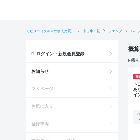
モビリコ（クルマの個人売買）
中古車一覧
シエンタ
ハイ
概算
ログイン・新規会員登録
内容を
お知らせ
短
トヨタ
マイページ
あ
イ
ー
コ
お気に入り
登録車両