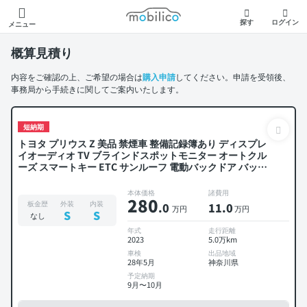
モビリコ
探す
ログイン
メニュー
概算見積り
内容をご確認の上、ご希望の場合は
購入申請
してください。申請を受領後、
事務局から手続きに関してご案内いたします。
短納期
トヨタ プリウス Z 美品 禁煙車 整備記録簿あり ディスプレ
イオーディオ TV ブラインドスポットモニター オートクル
ーズ スマートキー ETC サンルーフ 電動バックドア バック
モニター 全方位カメラ ドライブレコーダー 衝突軽減
本体価格
諸費用
280
板金歴
外装
内装
.0
11
.0
万円
万円
S
S
なし
年式
走行距離
2023
5.0万km
車検
出品地域
28年5月
神奈川県
予定納期
9月〜10月