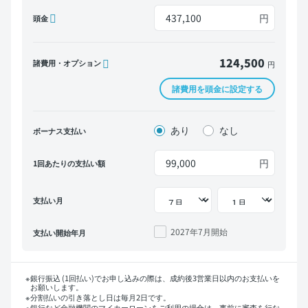
円
頭金
124,500
諸費用・オプション
円
諸費用を頭金に設定する
あり
なし
ボーナス支払い
円
1回あたりの支払い額
支払い月
2027年7月
開始
支払い開始年月
銀行振込 (1回払い)でお申し込みの際は、成約後3営業日以内のお支払いを
お願いします。
分割払いの引き落とし日は毎月2日です。
銀行など金融機関のマイカーローンをご利用の場合は、事前に審査を行な