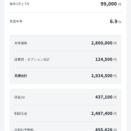
99,000
毎年
1月と7月
円
6.9
実質年率
%
2,800,000
本体価格
円
124,500
諸費用・オプション合計
円
2,924,500
見積合計
円
437,100
頭金(a)
円
2,487,400
割賦元金
円
455,626
分割払手数料
円