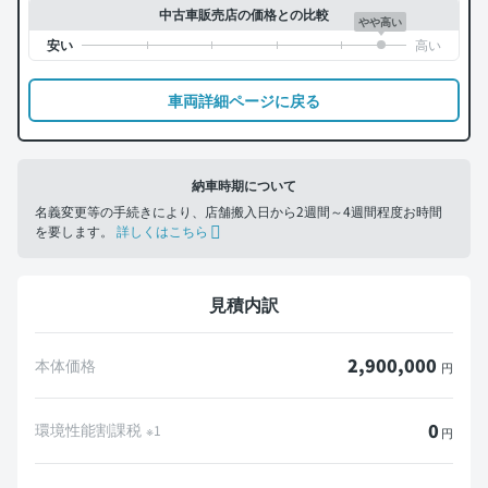
中古車販売店の価格との比較
やや高い
車両詳細ページに戻る
納車時期について
名義変更等の手続きにより、店舗搬入日から2週間～4週間程度お時間
を要します。
詳しくはこちら
見積内訳
2,900,000
本体価格
円
0
環境性能割課税
※1
円