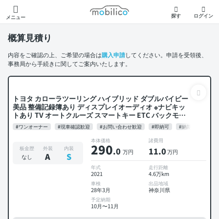
モビリコ
探す
ログイン
メニュー
概算見積り
内容をご確認の上、ご希望の場合は
購入申請
してください。申請を受領後、
事務局から手続きに関してご案内いたします。
トヨタ カローラツーリング ハイブリッド ダブルバイビー
美品 整備記録簿あり ディスプレイオーディオ ※ナビキッ
トあり TV オートクルーズ スマートキー ETC バックモニ
ター ドライブレコーダー フルエアロ 衝突軽減
#ワンオーナー
#現車確認歓迎
#お問い合わせ歓迎
#即納可
#納期応相談
本体価格
諸費用
290
板金歴
外装
内装
.0
11
.0
万円
万円
A
S
なし
年式
走行距離
2021
4.6万km
車検
出品地域
28年3月
神奈川県
予定納期
10月〜11月