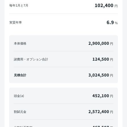
102,400
毎年
1月と7月
円
6.9
実質年率
%
2,900,000
本体価格
円
124,500
諸費用・オプション合計
円
3,024,500
見積合計
円
452,100
頭金(a)
円
2,572,400
割賦元金
円