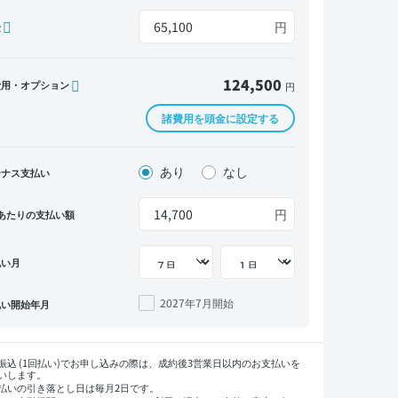
円
金
124,500
費用・オプション
円
諸費用を頭金に設定する
あり
なし
ーナス支払い
円
あたりの支払い額
払い月
2027年7月
開始
払い開始年月
振込 (1回払い)でお申し込みの際は、成約後3営業日以内のお支払いを
いします。
払いの引き落とし日は毎月2日です。