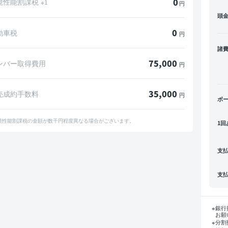
0
境性能割課税
※1
円
頭
0
動車税
円
諸
75,000
ンバー取得費用
円
35,000
売成約手数料
円
ボ
境性能割課税の金額が数千円程度異なる場合がございます。
1回
支
支
銀行
お願
分割