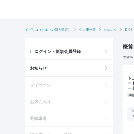
モビリコ（クルマの個人売買）
中古車一覧
シエンタ
DICE
概算
ログイン・新規会員登録
内容を
お知らせ
トヨタ シ
ー
マイページ
ー
#
お気に入り
登録車両