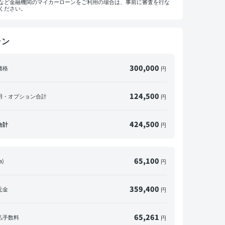
など金融機関のマイカーローンをご利用の場合は、事前に審査を行な
ください。
ラン
マイカーローンをご利用の方へ
概算見積書を印刷して金融機関にご相談ください。
※一部の金融機関ではローンが組めない場合がございます。
300,000
価格
円
メールで送信
PDFダウンロード
124,500
用・オプション合計
円
424,500
合計
円
65,100
a)
円
359,400
元金
円
65,261
払手数料
円