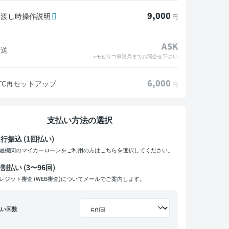
9,000
引渡し時操作説明
円
ASK
陸送
※モビリコ事務局までお問合せ下さい
6,000
TC再セットアップ
円
支払い方法の選択
行振込 (1回払い)
融機関のマイカーローンをご利用の方はこちらを選択してください。
割払い (3〜96回)
レジット審査 (WEB審査)についてメールでご案内します。
払い回数