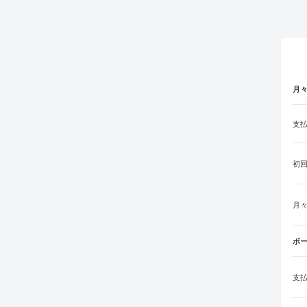
月
支
初
月
ボ
支