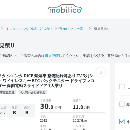
モビリコ
トヨタ シエンタ DICE（2012年・10.2万km・グレー系）
概算見積り
見積り
ご確認の上、ご希望の場合は
購入申請
してください。申請を受領後、事務局から手
エンタ DICE 禁煙車 整備記録簿あり TV 3列シ
ト ワイヤレスキー ETC バックモニター ドライブレコ
ダー 両側電動スライドドア 7人乗り
現車確認歓迎
#お問い合わせ歓迎
本体価格
諸費用
30
.0
11
.0
万円
万円
板金歴
外装
内装
B
B
なし
年式
走行距離
2012
10.2万km
車検
出品地域
27年3月
神奈川県