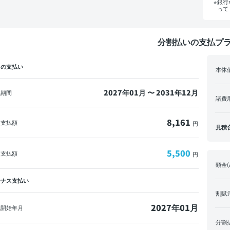
銀行
って
分割払いの支払プ
々の支払い
本体
2027年01月 〜 2031年12月
払期間
諸費
8,161
回支払額
円
見積
5,500
々支払額
円
頭金(
ーナス支払い
割賦
2027年01月
払開始年月
分割