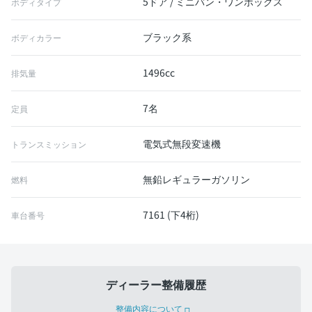
5ドア / ミニバン・ワンボックス
ボディタイプ
ブラック系
ボディカラー
1496cc
排気量
7名
定員
電気式無段変速機
トランスミッション
無鉛レギュラーガソリン
燃料
7161 (下4桁)
車台番号
ディーラー整備履歴
整備内容について