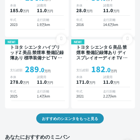
ーズ スマートキー ETC バ
ニター ドライブレコーダー
本体
諸費用
本体
諸費用
ックモニター ドライブレコ
衝突軽減 両側電動スライド
185.0
11
.0
28.0
11
.0
万円
万円
万円
万円
ーダー 衝突軽減 両側電動
ドア 7人乗り
スライドドア
年式
走行距離
年式
走行距離
2023
1.9万km
2016
14.6万km
NEW!
NEW!
トヨタ シエンタ ハイブリ
トヨタ シエンタ G 美品 禁
ッドZ 美品 禁煙車 整備記録
煙車 整備記録簿あり ディ
簿あり 標準装備ナビ TV ブ
スプレイオーディオ TV ブ
ラインドスポットモニター
ラインドスポットモニター
289
182
オートクルーズ 3列シート
3列シート スマートキー
.0
.0
支払総額
支払総額
万円
万円
スマートキー ETC バック
ETC バックモニター 全方
本体
諸費用
本体
諸費用
モニター 全方位カメラ ド
位カメラ ドライブレコーダ
278.0
11
.0
171.0
11
.0
万円
万円
万円
万円
ライブレコーダー 衝突軽減
ー 衝突軽減 両側電動スラ
両側電動スライドドア 7人
イドドア 7人乗り
年式
走行距離
年式
走行距離
乗り
2025
1.4万km
2021
2.2万km
おすすめのシエンタをもっと見る
あなたにおすすめのミニバン