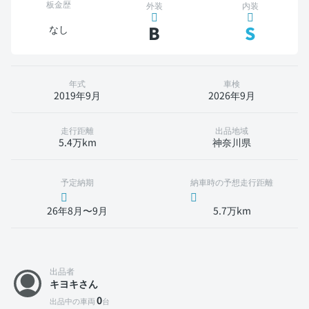
板金歴
外装
内装
B
S
なし
年式
車検
2019年9月
2026年9月
走行距離
出品地域
5.4万km
神奈川県
予定納期
納車時の予想走行距離
26年8月〜9月
5.7万km
出品者
キヨキさん
0
出品中の車両
台