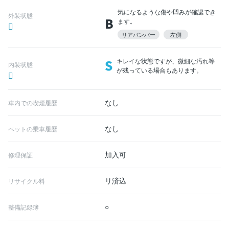
気になるような傷や凹みが確認でき
外装状態
B
ます。
リアバンパー
左側
S
キレイな状態ですが、微細な汚れ等
内装状態
が残っている場合もあります。
なし
車内での喫煙履歴
なし
ペットの乗車履歴
加入可
修理保証
リ済込
リサイクル料
○
整備記録簿