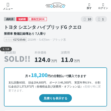
モビリコ
探す
ログイン
メニュー
10
1
成約済
短納期
価格交渉OK
トヨタ シエンタ ハイブリッドG クエロ
禁煙車 整備記録簿あり 7人乗り
V27G9548
2019年・5.4万km・ブラック系
車両ID
外装 左前
1
/
18
支払総額
本体価格
諸費用
SOLD!!
124
11
.0
.0
万円
万円
18,200
月々
円の分割払いで購入できます
支払回数60回、 頭金204,600円、 ボーナス46,300円、 実質年率6.9％、 分割
払金合計1,373,971円（各種税金及び諸費用・オプション込）
※見積り時に変
更できます。
見積りを表示する