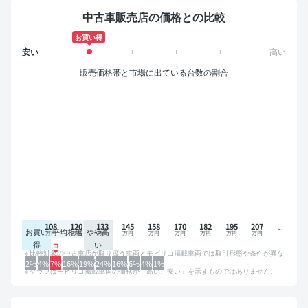
中古車販売店の価格との比較
お買い得
販売価格帯と市場に出ている台数の割合
108
120
133
145
158
170
182
195
207
お買い
平均相場
やや高
得
い
比較対象の中古車店が取り扱う車両とモビリコ掲載車両では取引形態や条件が異な
るため、グラフは参考情報です。
2%
4%
7%
16%
19%
24%
16%
6%
4%
1%
グラフはモビリコ掲載車両の価格が「高い、安い」を示すものではありません。