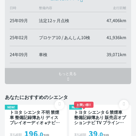
日時
整備内容
走行距離
25年09月
法定12ヶ月点検
47,406km
25年02月
プロケア10 / あんしん10検
41,936km
24年09月
車検
39,071km
もっと見る
あなたにおすすめのシエンタ
お買い得!!
NEW!
NEW!
トヨタ シエンタ 不明 禁煙
トヨタ シエンタ G 禁煙車
車 整備記録簿あり ディス
整備記録簿あり 販売店オプ
プレイオーディオ ※ナビキ
ションナビ TV ブラインド
ットあり TV ブラインドス
スポットモニター 3列シー
196
39
ポットモニター オートクル
ト スマートキー バックモ
.0
.0
支払総額
支払総額
万円
万円