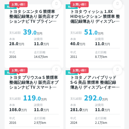
お買い得!!
お買い得!!
NEW!
NEW!
トヨタ シエンタ G 禁煙車
トヨタ ウィッシュ 1.8X
整備記録簿あり 販売店オプ
HIDセレクション 禁煙車 整
ションナビ TV ブラインド
備記録簿あり ディスプレイ
スポットモニター 3列シー
オーディオ ※ナビキットあ
39
51
ト スマートキー バックモ
り 後席モニター スマート
.0
.0
支払総額
支払総額
万円
万円
ニター ドライブレコーダー
キー ETC ドライブレコー
本体
諸費用
本体
諸費用
衝突軽減 両側電動スライド
ダー
28.0
11
.0
40.0
11
.0
万円
万円
万円
万円
ドア 7人乗り
年式
走行距離
年式
走行距離
2016
14.6万km
2011
8.7万km
お買い得!!
お買い得!!
NEW!
NEW!
トヨタ プリウスα S 禁煙車
トヨタ ノア ハイブリッド
整備記録簿あり 販売店オプ
S-G 美品 禁煙車 整備記録
ションナビ TV スマートキ
簿あり ディスプレイオーデ
ー ETC バックモニター
ィオ ※ナビキットあり TV
119
292
オートクルーズ 3列シート
.0
.0
支払総額
支払総額
万円
万円
スマートキー ETC バック
本体
諸費用
本体
諸費用
モニター ドライブレコーダ
108.0
11
.0
281.0
11
.0
万円
万円
万円
万円
ー 衝突軽減 両側電動スラ
イドドア 7人乗り
年式
走行距離
年式
走行距離
2016
2.9万km
2024
2.1万km