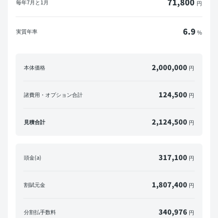
71,800
毎年
7月と1月
円
6.9
実質年率
%
2,000,000
本体価格
円
124,500
諸費用・オプション合計
円
2,124,500
見積合計
円
317,100
頭金(a)
円
1,807,400
割賦元金
円
340,976
分割払手数料
円