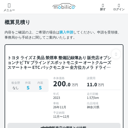
モビリコ
探す
ログイン
メニュー
概算見積り
内容をご確認の上、ご希望の場合は
購入申請
してください。申請を受領後、
事務局から手続きに関してご案内いたします。
トヨタ ライズ Z 美品 禁煙車 整備記録簿あり 販売店オプシ
ョンナビ TV ブラインドスポットモニター オートクルーズ
スマートキー ETC バックモニター 全方位カメラ ドライブ
レコーダー 衝突軽減
本体価格
諸費用
200
板金歴
外装
内装
.0
11
.0
万円
万円
S
S
なし
年式
走行距離
2023
1.5万km
車検
出品地域
26年11月
神奈川県
予定納期
11月〜12月
中古車販売店の価格との比較