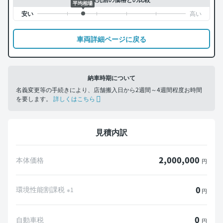
平均相場
車両詳細ページに戻る
納車時期について
名義変更等の手続きにより、店舗搬入日から2週間～4週間程度お時間
を要します。
詳しくはこちら
見積内訳
2,000,000
本体価格
円
0
環境性能割課税
※1
円
0
自動車税
円