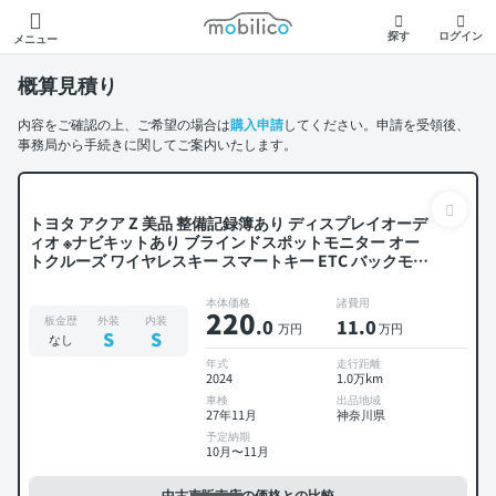
モビリコ
探す
ログイン
メニュー
概算見積り
内容をご確認の上、ご希望の場合は
購入申請
してください。申請を受領後、
事務局から手続きに関してご案内いたします。
トヨタ アクア Z 美品 整備記録簿あり ディスプレイオーデ
ィオ ※ナビキットあり ブラインドスポットモニター オー
トクルーズ ワイヤレスキー スマートキー ETC バックモニ
ター 全方位カメラ ドライブレコーダー 社外アルミ 衝突軽
減
本体価格
諸費用
220
板金歴
外装
内装
.0
11
.0
万円
万円
S
S
なし
年式
走行距離
2024
1.0万km
車検
出品地域
27年11月
神奈川県
予定納期
10月〜11月
中古車販売店の価格との比較