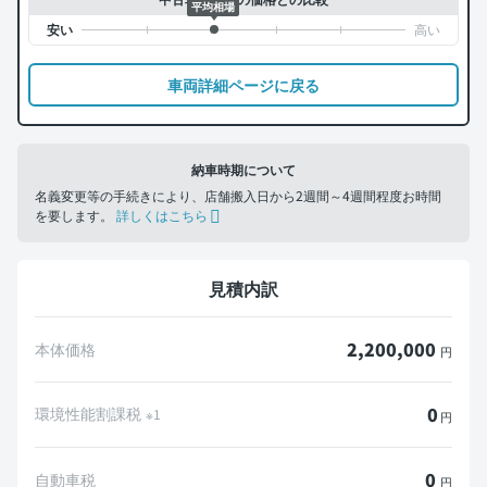
平均相場
車両詳細ページに戻る
納車時期について
名義変更等の手続きにより、店舗搬入日から2週間～4週間程度お時間
を要します。
詳しくはこちら
見積内訳
2,200,000
本体価格
円
0
環境性能割課税
※1
円
0
自動車税
円