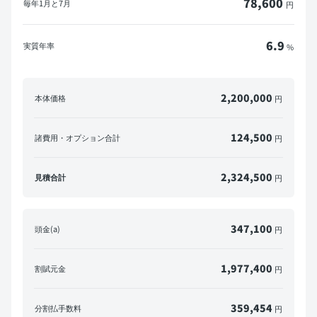
78,600
毎年
1月と7月
円
6.9
実質年率
%
2,200,000
本体価格
円
124,500
諸費用・オプション合計
円
2,324,500
見積合計
円
347,100
頭金(a)
円
1,977,400
割賦元金
円
359,454
分割払手数料
円