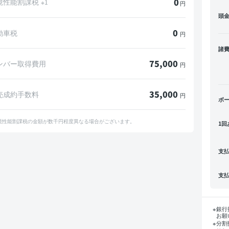
0
境性能割課税
※1
円
頭
0
動車税
円
諸
75,000
ンバー取得費用
円
35,000
売成約手数料
円
ボ
境性能割課税の金額が数千円程度異なる場合がございます。
1回
支
支
銀行
お願
分割