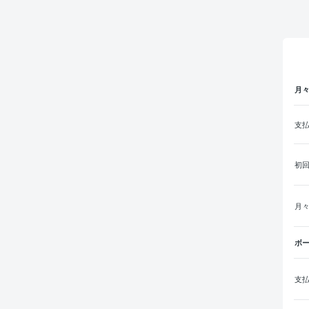
月
支
初
月
ボ
支