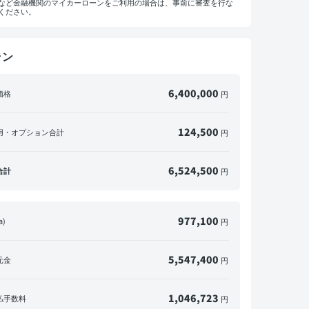
など金融機関のマイカーローンをご利用の場合は、事前に審査を行な
ください。
ラン
マイカーローンをご利用の方へ
概算見積書を印刷して金融機関にご相談ください。
※一部の金融機関ではローンが組めない場合がございます。
6,400,000
価格
円
メールで送信
PDFダウンロード
124,500
用・オプション合計
円
6,524,500
合計
円
977,100
a)
円
5,547,400
元金
円
1,046,723
払手数料
円