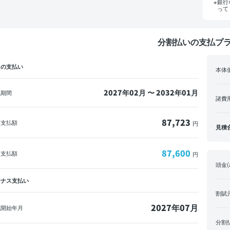
銀行
って
分割払いの支払プ
々の支払い
本体
2027年02月 〜 2032年01月
払期間
諸費
87,723
回支払額
円
見積
87,600
々支払額
円
頭金(
ーナス支払い
割賦
2027年07月
払開始年月
分割