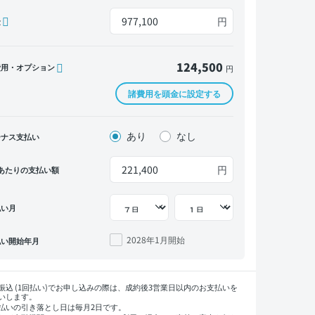
円
金
124,500
費用・オプション
円
諸費用を頭金に設定する
あり
なし
ーナス支払い
円
あたりの支払い額
払い月
2028年1月
開始
払い開始年月
振込 (1回払い)でお申し込みの際は、成約後3営業日以内のお支払いを
いします。
払いの引き落とし日は毎月2日です。