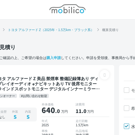
モビリコ
トヨタ アルファード Z（2025年・1.5万km・ブラック系）
概算見積り
見積り
ご確認の上、ご希望の場合は
購入申請
してください。申請を受領後、事務局から手
アルファード Z 美品 禁煙車 整備記録簿あり ディ
プレイオーディオ ※ナビキットあり TV 後席モニター
ラインドスポットモニター デジタルインナーミラー
ートクルーズ 3列シート スマートキー ETC サンルー
ワンオーナー
#お問い合わせ歓迎
 電動バックドア バックモニター 全方位カメラ 衝突軽
 両側電動スライドドア 7人乗り
本体価格
諸費用
640
.0
11
.0
万円
万円
板金歴
外装
内装
S
S
なし
年式
走行距離
2025
1.5万km
車検
出品地域
28年8月
神奈川県