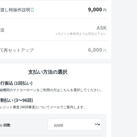
9,000
引渡し時操作説明
円
ASK
陸送
※モビリコ事務局までお問合せ下さい
6,000
TC再セットアップ
円
支払い方法の選択
行振込 (1回払い)
融機関のマイカーローンをご利用の方はこちらを選択してください。
割払い (3〜96回)
レジット審査 (WEB審査)についてメールでご案内します。
払い回数