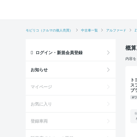
モビリコ（クルマの個人売買）
中古車一覧
アルファード
Z
概算
ログイン・新規会員登録
内容を
お知らせ
トヨタ 
ス
マイページ
ブ
オ
#
フ
お気に入り
減
登録車両