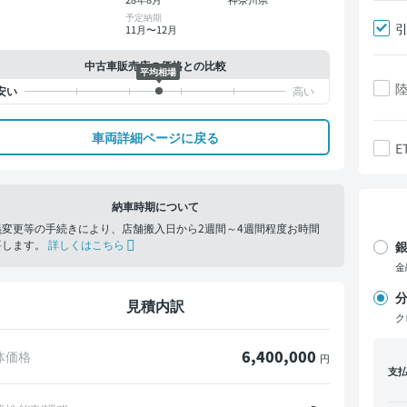
予定納期
11月〜12月
中古車販売店の価格との比較
平均相場
車両詳細ページに戻る
E
納車時期について
義変更等の手続きにより、店舗搬入日から2週間～4週間程度お時間
要します。
詳しくはこちら
銀
金
分
見積内訳
ク
6,400,000
体価格
円
支