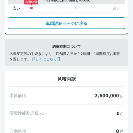
お買い得
車両詳細ページに戻る
納車時期について
名義変更等の手続きにより、店舗搬入日から2週間～4週間程度お時間
を要します。
詳しくはこちら
見積内訳
2,600,000
本体価格
円
0
環境性能割課税
※1
円
0
自動車税
円