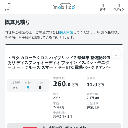
モビリコ
探す
ログイン
メニュー
概算見積り
内容をご確認の上、ご希望の場合は
購入申請
してください。申請を受領後、
事務局から手続きに関してご案内いたします。
トヨタ カローラクロス ハイブリッド Z 禁煙車 整備記録簿
あり ディスプレイオーディオ ブラインドスポットモニタ
ー オートクルーズ スマートキー ETC 電動バックドア バッ
クモニター ドライブレコーダー 衝突軽減
本体価格
諸費用
260
板金歴
外装
内装
.0
11
.0
万円
万円
S
A
あり
年式
走行距離
2022
2.1万km
車検
出品地域
27年4月
神奈川県
予定納期
来年2月〜3月
中古車販売店の価格との比較