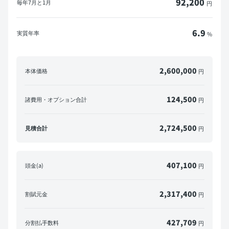
92,200
毎年
7月と1月
円
6.9
実質年率
%
2,600,000
本体価格
円
124,500
諸費用・オプション合計
円
2,724,500
見積合計
円
407,100
頭金(a)
円
2,317,400
割賦元金
円
427,709
分割払手数料
円