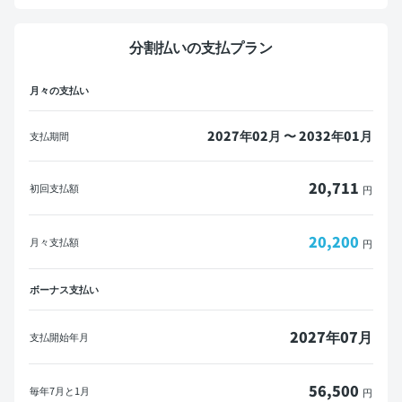
マイカーローンをご利用の方へ
分割払いの支払プラン
概算見積書を印刷して金融機関にご相談ください。
月々の支払い
※一部の金融機関ではローンが組めない場合がございます。
メールで送信
PDFダウンロード
2027年02月 〜 2032年01月
支払期間
20,711
初回支払額
円
20,200
月々支払額
円
ボーナス支払い
2027年07月
支払開始年月
56,500
毎年
7月と1月
円