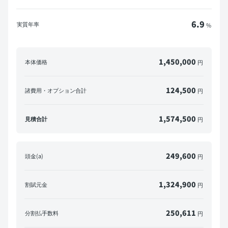
6.9
実質年率
%
1,450,000
本体価格
円
124,500
諸費用・オプション合計
円
1,574,500
見積合計
円
249,600
頭金(a)
円
1,324,900
割賦元金
円
250,611
分割払手数料
円