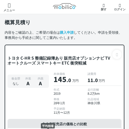
モビリコ
探す
ログイン
メニュー
概算見積り
内容をご確認の上、ご希望の場合は
購入申請
してください。申請を受領後、
事務局から手続きに関してご案内いたします。
トヨタ C-HR S 整備記録簿あり 販売店オプションナビ TV
オートクルーズ スマートキー ETC 衝突軽減
本体価格
諸費用
145
板金歴
外装
内装
.0
11
.0
万円
万円
A
A
なし
年式
走行距離
2019
8.2万km
車検
出品地域
28年1月
神奈川県
予定納期
11月〜12月
中古車販売店の価格との比較
平均相場