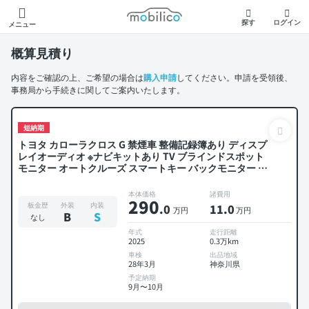
モビリコ
探す
ログイン
メニュー
概算見積り
内容をご確認の上、ご希望の場合は
購入申請
してください。申請を受領後、
事務局から手続きに関してご案内いたします。
短納期
トヨタ カローラクロス G 禁煙車 整備記録簿あり ディスプ
レイオーディオ ※ナビキットあり TV ブラインドスポット
モニター オートクルーズ スマートキー バックモニター 衝
突軽減
本体価格
諸費用
290
板金歴
外装
内装
.0
11
.0
万円
万円
B
S
なし
年式
走行距離
2025
0.3万km
車検
出品地域
28年3月
神奈川県
予定納期
9月〜10月