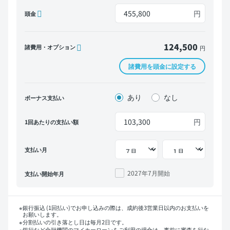
円
頭金
124,500
諸費用・オプション
円
諸費用を頭金に設定する
あり
なし
ボーナス支払い
円
1回あたりの支払い額
支払い月
2027年7月
開始
支払い開始年月
銀行振込 (1回払い)でお申し込みの際は、成約後3営業日以内のお支払いを
お願いします。
分割払いの引き落とし日は毎月2日です。
銀行など金融機関のマイカーローンをご利用の場合は、事前に審査を行な