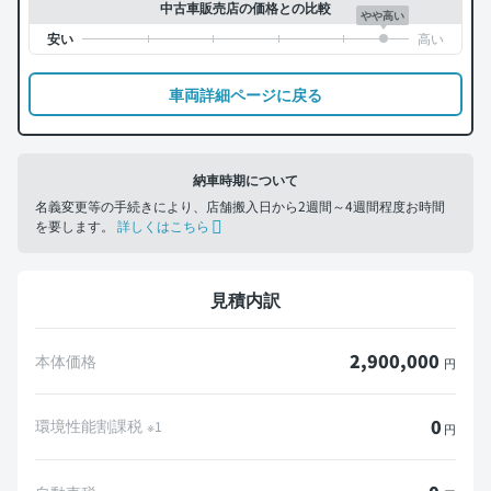
中古車販売店の価格との比較
やや高い
車両詳細ページに戻る
納車時期について
名義変更等の手続きにより、店舗搬入日から2週間～4週間程度お時間
を要します。
詳しくはこちら
見積内訳
2,900,000
本体価格
円
0
環境性能割課税
※1
円