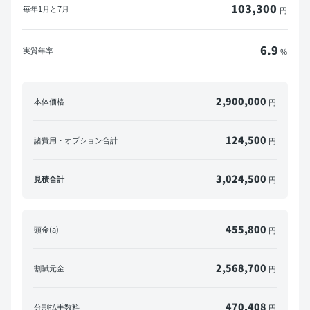
103,300
毎年
1月と7月
円
6.9
実質年率
%
2,900,000
本体価格
円
124,500
諸費用・オプション合計
円
3,024,500
見積合計
円
455,800
頭金(a)
円
2,568,700
割賦元金
円
470,408
分割払手数料
円