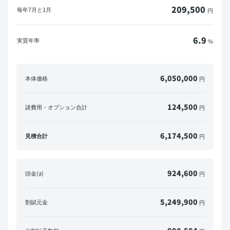
209,500
毎年
7月と1月
円
6.9
実質年率
%
6,050,000
本体価格
円
124,500
諸費用・オプション合計
円
6,174,500
見積合計
円
924,600
頭金(a)
円
5,249,900
割賦元金
円