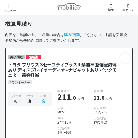
モビリコ
探す
ログイン
メニュー
概算見積り
内容をご確認の上、ご希望の場合は
購入申請
してください。申請を受領後、
事務局から手続きに関してご案内いたします。
終了間近
短納期
トヨタ プリウス SセーフティプラスII 禁煙車 整備記録簿
あり ディスプレイオーディオ ※ナビキットあり バックモ
ニター 衝突軽減
#ワンオーナー
本体価格
諸費用
211
板金歴
外装
内装
.0
11
.0
万円
万円
A
S
あり
年式
走行距離
2022
3.9万km
車検
出品地域
27年11月
神奈川県
予定納期
8月〜9月