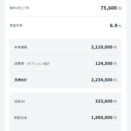
75,600
毎年
1月と7月
円
6.9
実質年率
%
2,110,000
本体価格
円
124,500
諸費用・オプション合計
円
2,234,500
見積合計
円
333,600
頭金(a)
円
1,900,900
割賦元金
円