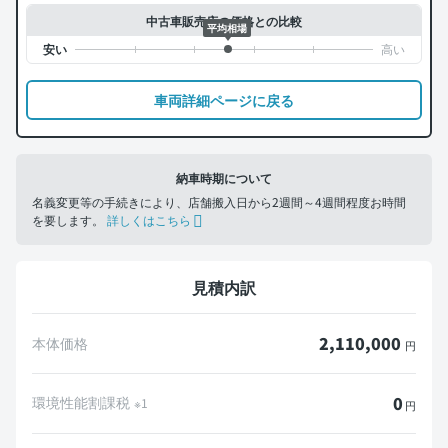
中古車販売店の価格との比較
平均相場
車両詳細ページに戻る
納車時期について
名義変更等の手続きにより、店舗搬入日から2週間～4週間程度お時間
を要します。
詳しくはこちら
見積内訳
2,110,000
本体価格
円
0
環境性能割課税
※1
円