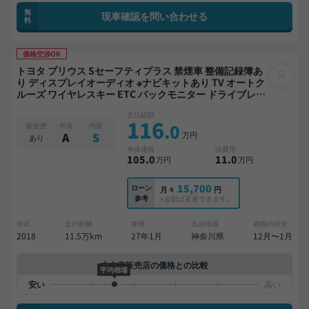
無
現車確認を問い合わせる
料
価格交渉OK
トヨタ プリウス Sセーフティプラス 禁煙車 整備記録簿あ
り ディスプレイオーディオ ※ナビキットあり TV オートク
ルーズ ワイヤレスキー ETC バックモニター ドライブレコ
ーダー 衝突軽減
支払総額
116
.0
板金歴
外装
内装
万円
A
S
あり
本体価格
諸費用
105
.0
11
.0
万円
万円
15,700
ローン
月々
円
参考
※金額は変更できます。
年式
走行距離
車検
出品地域
納期の目安
2018
11.5万km
27年1月
神奈川県
12月〜1月
中古車販売店の価格との比較
平均相場