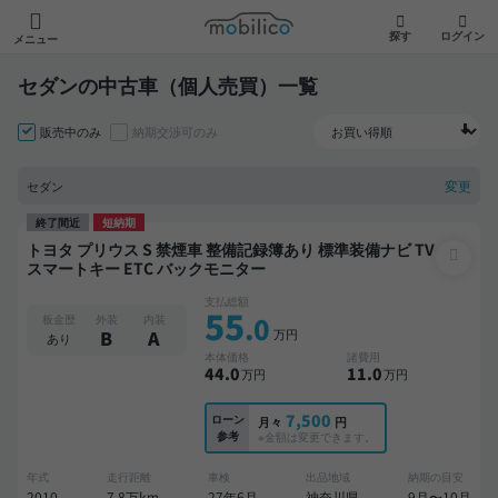
モビリコ
探す
ログイン
メニュー
セダンの中古車（個人売買）一覧
販売中のみ
納期交渉可のみ
変更
セダン
終了間近
短納期
トヨタ プリウス S 禁煙車 整備記録簿あり 標準装備ナビ TV
スマートキー ETC バックモニター
支払総額
55
.0
板金歴
外装
内装
万円
B
A
あり
本体価格
諸費用
44
.0
11
.0
万円
万円
7,500
ローン
月々
円
参考
※金額は変更できます。
年式
走行距離
車検
出品地域
納期の目安
2010
7.8万km
27年6月
神奈川県
9月〜10月