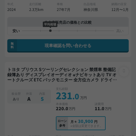
年式
走行距離
車検
出品地域
納期の目安
2024
2.3万km
27年7月
神奈川県
12月〜1月
中古車販売店の価格との比較
平均相場
無
現車確認を問い合わせる
料
トヨタ プリウス Sツーリングセレクション 禁煙車 整備記
録簿あり ディスプレイオーディオ ※ナビキットあり TV オ
ートクルーズ ETC バックモニター 全方位カメラ ドライブ
レコーダー
支払総額
231
.0
板金歴
外装
内装
万円
A
S
あり
本体価格
諸費用
220
.0
11
.0
万円
万円
30,900
ローン
月々
円
参考
※金額は変更できます。