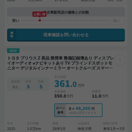
中古車販売店の価格との比較
お買い得
無
現車確認を問い合わせる
料
NEW!
トヨタ プリウス Z 美品 禁煙車 整備記録簿あり ディスプレ
イオーディオ ※ナビキットあり TV ブラインドスポットモ
ニター デジタルインナーミラー オートクルーズ スマート
キー ETC 電動バックドア 全方位カメラ 衝突軽減
支払総額
361
.0
板金歴
外装
内装
万円
S
S
なし
本体価格
諸費用
350
.0
11
.0
万円
万円
48,300
ローン
月々
円
参考
※金額は変更できます。
年式
走行距離
車検
出品地域
納期の目安
2025
1.0万km
28年5月
神奈川県
来年2月〜3月