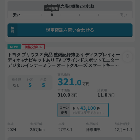
中古車販売店の価格との比較
平均相場
無
現車確認を問い合わせる
料
NEW!
価格交渉OK
トヨタ プリウス Z 美品 整備記録簿あり ディスプレイオー
ディオ ※ナビキットあり TV ブラインドスポットモニター
デジタルインナーミラー オートクルーズ スマートキー
ETC 電動バックドア バックモニター 全方位カメラ ドライ
支払総額
ブレコーダー 衝突軽減
321
.0
板金歴
外装
内装
万円
S
S
なし
本体価格
諸費用
310
.0
11
.0
万円
万円
43,100
ローン
月々
円
参考
※金額は変更できます。
年式
走行距離
車検
出品地域
納期の目安
2024
2.5万km
27年8月
神奈川県
12月〜1月