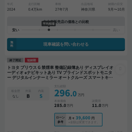
年式
走行距離
車検
出品地域
納期の目安
2024
0.4万km
27年7月
神奈川県
9月〜10月
中古車販売店の価格との比較
平均相場
無
現車確認を問い合わせる
料
終了間近
短納期
トヨタ プリウス G 禁煙車 整備記録簿あり ディスプレイオ
ーディオ ※ナビキットあり TV ブラインドスポットモニタ
ー デジタルインナーミラー オートクルーズ スマートキー
ETC バックモニター 全方位カメラ ドライブレコーダー 衝
支払総額
突軽減
296
.0
板金歴
外装
内装
万円
B
S
なし
本体価格
諸費用
285
.0
11
.0
万円
万円
39,600
ローン
月々
円
参考
※金額は変更できます。