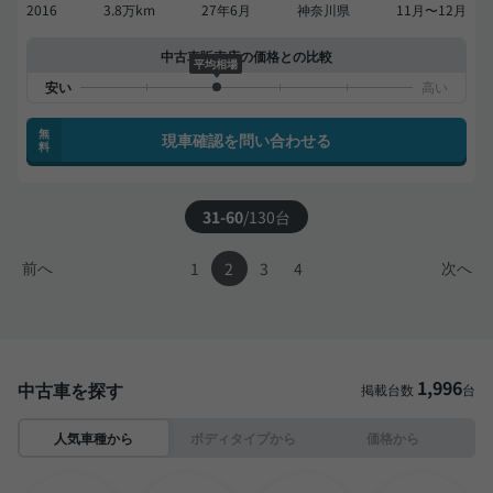
2016
3.8万km
27年6月
神奈川県
11月〜12月
中古車販売店の価格との比較
平均相場
無
現車確認を問い合わせる
料
31-60
/
130
台
前へ
次へ
1
2
3
4
1,996
中古車を探す
掲載台数
台
人気車種から
ボディタイプから
価格から