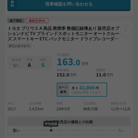
無
現車確認を問い合わせる
料
終了間近
価格交渉OK
トヨタ プリウス A 美品 禁煙車 整備記録簿あり 販売店オプ
ションナビ TV ブラインドスポットモニター オートクルー
ズ スマートキー ETC バックモニター ドライブレコーダー
衝突軽減
#ワンオーナー
支払総額
163
.0
板金歴
外装
内装
万円
A
S
なし
本体価格
諸費用
152
.0
11
.0
万円
万円
22,000
ローン
月々
円
参考
※金額は変更できます。
年式
走行距離
車検
出品地域
納期の目安
2017
2.4万km
26年9月
神奈川県
11月〜12月
中古車販売店の価格との比較
平均相場