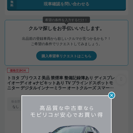
無
現車確認を問い合わせる
料
希望の条件を入力するだけ！
クルマ探しをお手伝いいたします。
出品前の登録車両から欲しいクルマが見つかるかも？！
ご希望の条件でリクエストしてみましょう。
購入希望車リクエストはこちら
価格交渉OK
トヨタ プリウス Z 美品 禁煙車 整備記録簿あり ディスプレ
イオーディオ ※ナビキットあり TV ブラインドスポットモ
ニター デジタルインナーミラー オートクルーズ スマート
キー ETC 電動バックドア バックモニター 全方位カメラ ド
支払総額
ライブレコーダー 衝突軽減
326
.0
板金歴
外装
内装
万円
S
S
なし
本体価格
諸費用
315
.0
11
.0
万円
万円
43,600
ローン
月々
円
参考
※金額は変更できます。