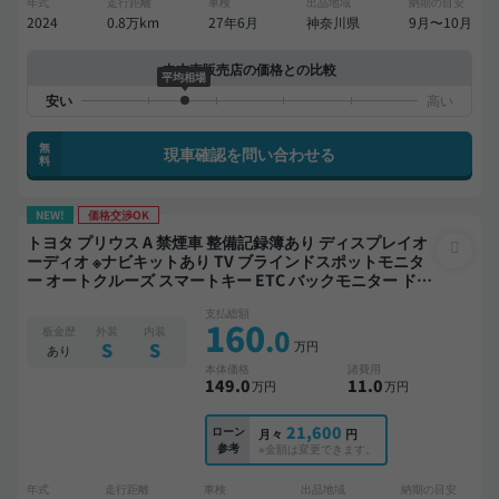
年式
走行距離
車検
出品地域
納期の目安
2024
0.8万km
27年6月
神奈川県
9月〜10月
中古車販売店の価格との比較
平均相場
無
現車確認を問い合わせる
料
NEW!
価格交渉OK
トヨタ プリウス A 禁煙車 整備記録簿あり ディスプレイオ
ーディオ ※ナビキットあり TV ブラインドスポットモニタ
ー オートクルーズ スマートキー ETC バックモニター ドラ
イブレコーダー 衝突軽減
支払総額
160
.0
板金歴
外装
内装
万円
S
S
あり
本体価格
諸費用
149
.0
11
.0
万円
万円
21,600
ローン
月々
円
参考
※金額は変更できます。
年式
走行距離
車検
出品地域
納期の目安