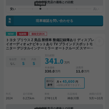
中古車販売店の価格との比較
平均相場
無
現車確認を問い合わせる
料
NEW!
短納期
価格交渉OK
トヨタ プリウス Z 美品 禁煙車 整備記録簿あり ディスプレ
イオーディオ ※ナビキットあり TV ブラインドスポットモ
ニター デジタルインナーミラー オートクルーズ スマート
キー ETC 電動バックドア バックモニター 全方位カメラ ド
支払総額
ライブレコーダー 衝突軽減
341
.0
板金歴
外装
内装
万円
S
S
なし
本体価格
諸費用
330
.0
11
.0
万円
万円
45,600
ローン
月々
円
参考
※金額は変更できます。
年式
走行距離
車検
出品地域
納期の目安
2024
0.2万km
27年11月
神奈川県
9月〜10月
中古車販売店の価格との比較