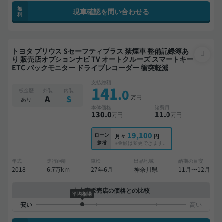
無
現車確認を問い合わせる
料
トヨタ プリウス Sセーフティプラス 禁煙車 整備記録簿あ
り 販売店オプションナビ TV オートクルーズ スマートキー
ETC バックモニター ドライブレコーダー 衝突軽減
支払総額
141
.0
板金歴
外装
内装
万円
A
S
あり
本体価格
諸費用
130
.0
11
.0
万円
万円
19,100
ローン
月々
円
参考
※金額は変更できます。
年式
走行距離
車検
出品地域
納期の目安
2018
6.7万km
27年6月
神奈川県
11月〜12月
中古車販売店の価格との比較
平均相場