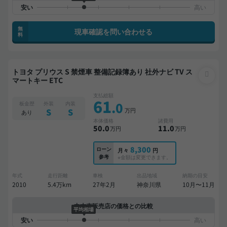
無
現車確認を問い合わせる
料
トヨタ プリウス S 禁煙車 整備記録簿あり 社外ナビ TV ス
マートキー ETC
支払総額
61
.0
板金歴
外装
内装
万円
S
S
あり
本体価格
諸費用
50
.0
11
.0
万円
万円
8,300
ローン
月々
円
参考
※金額は変更できます。
年式
走行距離
車検
出品地域
納期の目安
2010
5.4万km
27年2月
神奈川県
10月〜11月
中古車販売店の価格との比較
平均相場