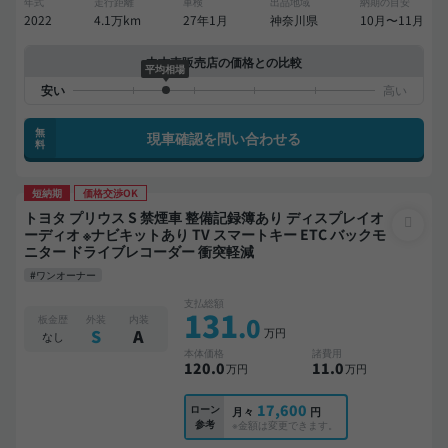
年式
走行距離
車検
出品地域
納期の目安
2022
4.1万km
27年1月
神奈川県
10月〜11月
中古車販売店の価格との比較
平均相場
無
現車確認を問い合わせる
料
短納期
価格交渉OK
トヨタ プリウス S 禁煙車 整備記録簿あり ディスプレイオ
ーディオ ※ナビキットあり TV スマートキー ETC バックモ
ニター ドライブレコーダー 衝突軽減
#ワンオーナー
支払総額
131
.0
板金歴
外装
内装
万円
S
A
なし
本体価格
諸費用
120
.0
11
.0
万円
万円
17,600
ローン
月々
円
参考
※金額は変更できます。