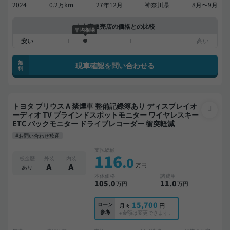
2024
0.2万km
27年12月
神奈川県
8月〜9月
中古車販売店の価格との比較
平均相場
無
現車確認を問い合わせる
料
トヨタ プリウス A 禁煙車 整備記録簿あり ディスプレイオ
ーディオ TV ブラインドスポットモニター ワイヤレスキー
ETC バックモニター ドライブレコーダー 衝突軽減
#お問い合わせ歓迎
支払総額
116
.0
板金歴
外装
内装
万円
A
A
あり
本体価格
諸費用
105
.0
11
.0
万円
万円
15,700
ローン
月々
円
参考
※金額は変更できます。