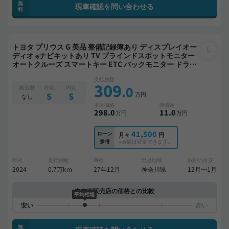
無
現車確認を問い合わせる
料
トヨタ プリウス G 美品 整備記録簿あり ディスプレイオー
ディオ ※ナビキットあり TV ブラインドスポットモニター
オートクルーズ スマートキー ETC バックモニター ドライ
ブレコーダー 衝突軽減
支払総額
309
.0
板金歴
外装
内装
万円
S
S
なし
本体価格
諸費用
298
.0
11
.0
万円
万円
41,500
ローン
月々
円
参考
※金額は変更できます。
年式
走行距離
車検
出品地域
納期の目安
2024
0.7万km
27年12月
神奈川県
12月〜1月
中古車販売店の価格との比較
平均相場
無