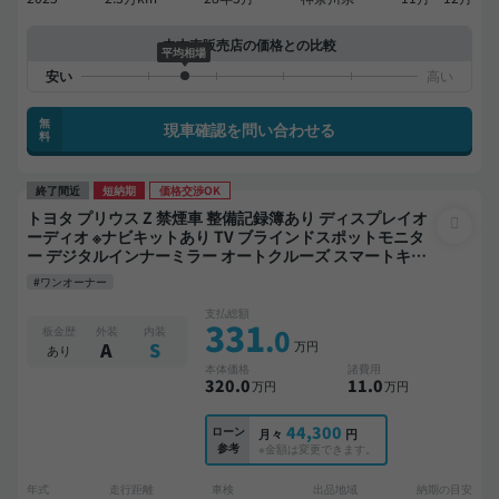
中古車販売店の価格との比較
平均相場
無
現車確認を問い合わせる
料
終了間近
短納期
価格交渉OK
トヨタ プリウス Z 禁煙車 整備記録簿あり ディスプレイオ
ーディオ ※ナビキットあり TV ブラインドスポットモニタ
ー デジタルインナーミラー オートクルーズ スマートキー
ETC 電動バックドア バックモニター 全方位カメラ ドライ
#ワンオーナー
ブレコーダー 衝突軽減
支払総額
331
.0
板金歴
外装
内装
万円
A
S
あり
本体価格
諸費用
320
.0
11
.0
万円
万円
44,300
ローン
月々
円
参考
※金額は変更できます。
年式
走行距離
車検
出品地域
納期の目安