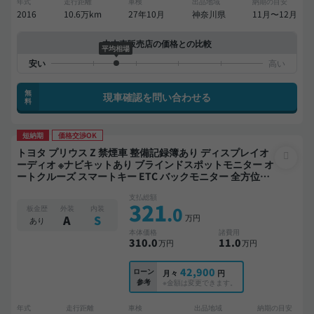
年式
走行距離
車検
出品地域
納期の目安
2016
10.6万km
27年10月
神奈川県
11月〜12月
中古車販売店の価格との比較
平均相場
無
現車確認を問い合わせる
料
短納期
価格交渉OK
トヨタ プリウス Z 禁煙車 整備記録簿あり ディスプレイオ
ーディオ ※ナビキットあり ブラインドスポットモニター オ
ートクルーズ スマートキー ETC バックモニター 全方位カ
メラ ドライブレコーダー 衝突軽減
支払総額
321
.0
板金歴
外装
内装
万円
A
S
あり
本体価格
諸費用
310
.0
11
.0
万円
万円
42,900
ローン
月々
円
参考
※金額は変更できます。
年式
走行距離
車検
出品地域
納期の目安