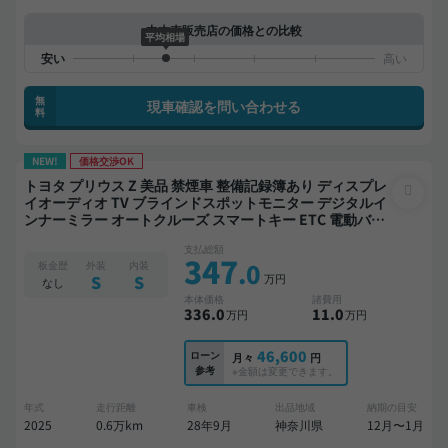
中古車販売店の価格との比較
平均相場
無
現車確認を問い合わせる
料
NEW!
価格交渉OK
トヨタ プリウス Z 美品 禁煙車 整備記録簿あり ディスプレ
イオーディオ TV ブラインドスポットモニター デジタルイ
ンナーミラー オートクルーズ スマートキー ETC 電動バッ
クドア バックモニター 全方位カメラ ドライブレコーダー
支払総額
衝突軽減
347
.0
板金歴
外装
内装
万円
S
S
なし
本体価格
諸費用
336
.0
11
.0
万円
万円
46,600
ローン
月々
円
参考
※金額は変更できます。
年式
走行距離
車検
出品地域
納期の目安
2025
0.6万km
28年9月
神奈川県
12月〜1月