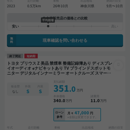
年式
走行距離
車検
出品地域
納期の目安
2023
0.5万km
26年10月
神奈川県
9月〜10月
中古車販売店の価格との比較
平均相場
無
現車確認を問い合わせる
料
終了間近
短納期
トヨタ プリウス Z 美品 禁煙車 整備記録簿あり ディスプレ
イオーディオ ※ナビキットあり TV ブラインドスポットモ
ニター デジタルインナーミラー オートクルーズ スマート
キー 電動バックドア バックモニター 全方位カメラ ドライ
支払総額
ブレコーダー 衝突軽減
351
.0
板金歴
外装
内装
万円
S
S
なし
本体価格
諸費用
340
.0
11
.0
万円
万円
47,000
ローン
月々
円
参考
※金額は変更できます。
年式
走行距離
車検
出品地域
納期の目安