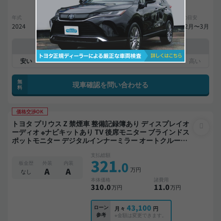
年式
走行距離
車検
出品地域
納期の目安
2024
2.3万km
27年3月
神奈川県
来年2月〜3月
中古車販売店の価格との比較
平均相場
無
現車確認を問い合わせる
料
価格交渉OK
トヨタ プリウス Z 禁煙車 整備記録簿あり ディスプレイオ
ーディオ ※ナビキットあり TV 後席モニター ブラインドス
ポットモニター デジタルインナーミラー オートクルーズ
スマートキー ETC 全方位カメラ ドライブレコーダー 衝突
支払総額
軽減
321
.0
板金歴
外装
内装
万円
A
A
なし
本体価格
諸費用
310
.0
11
.0
万円
万円
43,100
ローン
月々
円
参考
※金額は変更できます。