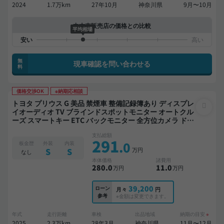
2024
1.7万km
27年10月
神奈川県
9月〜10月
中古車販売店の価格との比較
平均相場
無
現車確認を問い合わせる
料
価格交渉OK
※納期応相談
トヨタ プリウス G 美品 禁煙車 整備記録簿あり ディスプレ
イオーディオ TV ブラインドスポットモニター オートクル
ーズ スマートキー ETC バックモニター 全方位カメラ ドラ
イブレコーダー
支払総額
291
.0
板金歴
外装
内装
万円
S
S
なし
本体価格
諸費用
280
.0
11
.0
万円
万円
39,200
ローン
月々
円
参考
※金額は変更できます。
年式
走行距離
車検
出品地域
納期の目安
※
2025
2.3万km
28年3月
神奈川県
11月〜12月