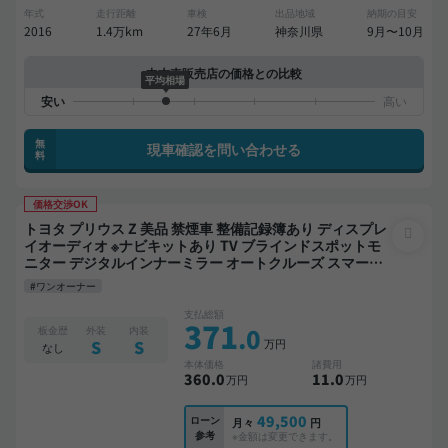
年式
走行距離
車検
出品地域
納期の目安
2016
1.4万km
27年6月
神奈川県
9月〜10月
中古車販売店の価格との比較
平均相場
無
現車確認を問い合わせる
料
価格交渉OK
トヨタ プリウス Z 美品 禁煙車 整備記録簿あり ディスプレ
イオーディオ ※ナビキットあり TV ブラインドスポットモ
ニター デジタルインナーミラー オートクルーズ スマート
キー ETC 電動バックドア バックモニター 全方位カメラ ド
#ワンオーナー
ライブレコーダー 衝突軽減
支払総額
371
.0
板金歴
外装
内装
万円
S
S
なし
本体価格
諸費用
360
.0
11
.0
万円
万円
49,500
ローン
月々
円
参考
※金額は変更できます。