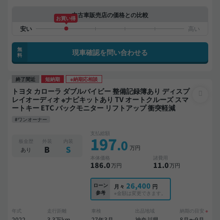
中古車販売店の価格との比較
お買い得
無
現車確認を問い合わせる
料
終了間近
短納期
※納期応相談
トヨタ カローラ ダブルバイビー 整備記録簿あり ディスプ
レイオーディオ ※ナビキットあり TV オートクルーズ スマ
ートキー ETC バックモニター リフトアップ 衝突軽減
#ワンオーナー
支払総額
197
.0
板金歴
外装
内装
万円
B
S
あり
本体価格
諸費用
186
.0
11
.0
万円
万円
26,400
ローン
月々
円
参考
※金額は変更できます。
年式
走行距離
車検
出品地域
納期の目安
※
2022
3.3万km
27年3月
神奈川県
8月〜9月