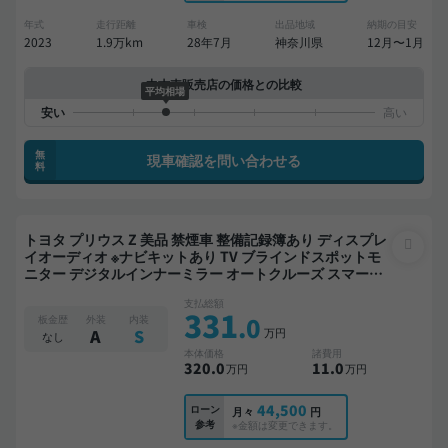
年式
走行距離
車検
出品地域
納期の目安
2023
1.9万km
28年7月
神奈川県
12月〜1月
中古車販売店の価格との比較
平均相場
無
現車確認を問い合わせる
料
トヨタ プリウス Z 美品 禁煙車 整備記録簿あり ディスプレ
イオーディオ ※ナビキットあり TV ブラインドスポットモ
ニター デジタルインナーミラー オートクルーズ スマート
キー ETC 電動バックドア バックモニター 全方位カメラ ド
支払総額
ライブレコーダー フルエアロ 衝突軽減
331
.0
板金歴
外装
内装
万円
A
S
なし
本体価格
諸費用
320
.0
11
.0
万円
万円
44,500
ローン
月々
円
参考
※金額は変更できます。