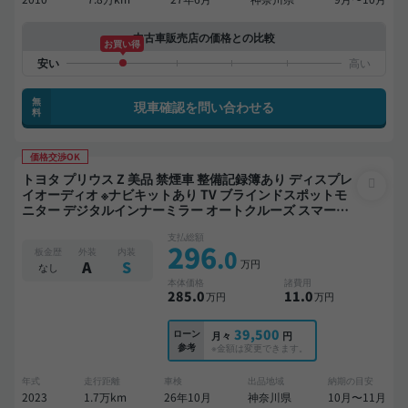
中古車販売店の価格との比較
お買い得
無
現車確認を問い合わせる
料
価格交渉OK
トヨタ プリウス Z 美品 禁煙車 整備記録簿あり ディスプレ
イオーディオ ※ナビキットあり TV ブラインドスポットモ
ニター デジタルインナーミラー オートクルーズ スマート
キー ETC 電動バックドア バックモニター 全方位カメラ ド
支払総額
ライブレコーダー 衝突軽減
296
.0
板金歴
外装
内装
万円
A
S
なし
本体価格
諸費用
285
.0
11
.0
万円
万円
39,500
ローン
月々
円
参考
※金額は変更できます。
年式
走行距離
車検
出品地域
納期の目安
2023
1.7万km
26年10月
神奈川県
10月〜11月