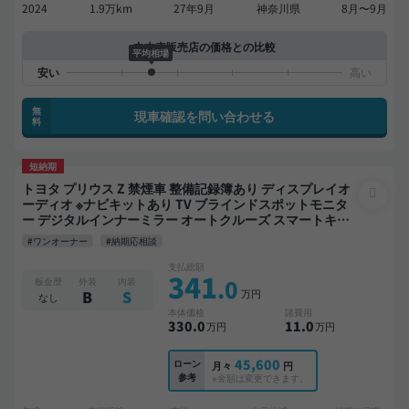
2024
1.9万km
27年9月
神奈川県
8月〜9月
中古車販売店の価格との比較
平均相場
無
現車確認を問い合わせる
料
短納期
トヨタ プリウス Z 禁煙車 整備記録簿あり ディスプレイオ
ーディオ ※ナビキットあり TV ブラインドスポットモニタ
ー デジタルインナーミラー オートクルーズ スマートキー
ETC 電動バックドア バックモニター 全方位カメラ ドライ
#ワンオーナー
#納期応相談
ブレコーダー 衝突軽減
支払総額
341
.0
板金歴
外装
内装
万円
B
S
なし
本体価格
諸費用
330
.0
11
.0
万円
万円
45,600
ローン
月々
円
参考
※金額は変更できます。