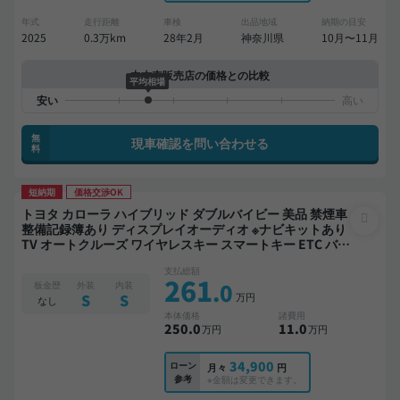
年式
走行距離
車検
出品地域
納期の目安
2025
0.3万km
28年2月
神奈川県
10月〜11月
中古車販売店の価格との比較
平均相場
無
現車確認を問い合わせる
料
短納期
価格交渉OK
トヨタ カローラ ハイブリッド ダブルバイビー 美品 禁煙車
整備記録簿あり ディスプレイオーディオ ※ナビキットあり
TV オートクルーズ ワイヤレスキー スマートキー ETC バッ
クモニター 衝突軽減
支払総額
261
.0
板金歴
外装
内装
万円
S
S
なし
本体価格
諸費用
250
.0
11
.0
万円
万円
34,900
ローン
月々
円
参考
※金額は変更できます。