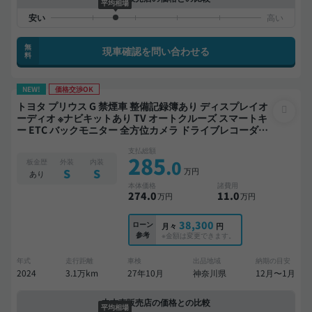
平均相場
無
現車確認を問い合わせる
料
NEW!
価格交渉OK
トヨタ プリウス G 禁煙車 整備記録簿あり ディスプレイオ
ーディオ ※ナビキットあり TV オートクルーズ スマートキ
ー ETC バックモニター 全方位カメラ ドライブレコーダー
衝突軽減
支払総額
285
.0
板金歴
外装
内装
万円
S
S
あり
本体価格
諸費用
274
.0
11
.0
万円
万円
38,300
ローン
月々
円
参考
※金額は変更できます。
年式
走行距離
車検
出品地域
納期の目安
2024
3.1万km
27年10月
神奈川県
12月〜1月
中古車販売店の価格との比較
平均相場