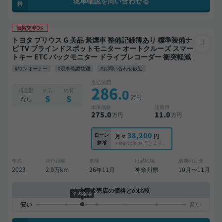
現車確認を問い合わせる
料
価格交渉OK
トヨタ プリウス G 美品 禁煙車 整備記録簿あり 標準装備ナ
ビ TV ブラインドスポットモニター オートクルーズ スマー
トキー ETC バックモニター ドライブレコーダー 衝突軽減
#ワンオーナー
#現車確認歓迎
#お問い合わせ歓迎
支払総額
286
.0
板金歴
外装
内装
万円
S
S
なし
本体価格
諸費用
275
.0
11
.0
万円
万円
38,200
ローン
月々
円
参考
※金額は変更できます。
年式
走行距離
車検
出品地域
納期の目安
2023
2.9万km
26年11月
神奈川県
10月〜11月
中古車販売店の価格との比較
平均相場