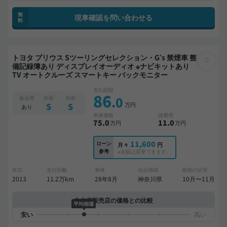
無
現車確認を問い合わせる
料
トヨタ プリウス Sツーリングセレクション・G’s 禁煙車 整
備記録簿あり ディスプレイオーディオ ※ナビキットあり
TV オートクルーズ スマートキー バックモニター
支払総額
86
.0
板金歴
外装
内装
万円
S
S
あり
本体価格
諸費用
75
.0
11
.0
万円
万円
11,600
ローン
月々
円
参考
※金額は変更できます。
年式
走行距離
車検
出品地域
納期の目安
2013
11.2万km
28年8月
神奈川県
10月〜11月
中古車販売店の価格との比較
平均相場