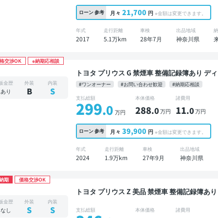
21,700
ローン
参考
月々
円
※金額は変更できます。
年式
走行距離
車検
出品地域
2017
5.1万km
28年7月
神奈川県
格交渉OK
※納期応相談
トヨタ プリウス G 禁煙車 整備記録簿あり ディスプレイオーディオ ※ナビキットあり TV ブライン
ドスポットモニター オートクルーズ スマートキ
板金歴
外装
内装
#ワンオーナー
#お問い合わせ歓迎
#納期応相談
コーダー 衝突軽減
B
S
あり
支払総額
本体価格
諸費用
299
.0
288
11
.0
.0
万円
万円
万円
39,900
ローン
参考
月々
円
※金額は変更できます。
年式
走行距離
車検
出品地域
2024
1.9万km
27年9月
神奈川県
納期
価格交渉OK
トヨタ プリウス Z 美品 禁煙車 整備記録簿あり ディスプレイオーディオ ※ナビキットあり TV ブ
ラインドスポットモニター デジタルインナーミラ
板金歴
外装
内装
クドア バックモニター 全方位カメラ ドライブ
S
S
なし
支払総額
本体価格
諸費用