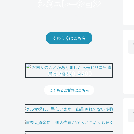
クルマの将来的な価値を予測！
出品や下取りの際の参考に。
くわしくはこちら
0800-500-5500
よくあるご質問はこちら