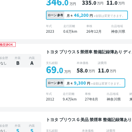
346
.0
335
11
.0
.0
万円
万円
万円
46,200
ローン
参考
月々
円
※金額は変更できます。
年式
走行距離
車検
出品地域
2023
0.6万km
26年12月
神奈川県
格交渉OK
トヨタ プリウス S 禁煙車 整備記録
板金歴
外装
内装
B
A
なし
支払総額
本体価格
諸費用
69
.0
58
11
.0
.0
万円
万円
万円
9,300
ローン
参考
月々
円
※金額は変更できます。
年式
走行距離
車検
出品地域
2012
9.4万km
27年8月
神奈川県
トヨタ プリウス G 美品 禁煙車 整備記録簿あり ディスプレイオーディオ TV オートクルーズ スマ
ートキー ETC バックモニター ドライブレコー
板金歴
外装
内装
S
S
なし
支払総額
本体価格
諸費用