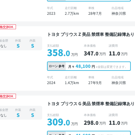
年式
走行距離
車検
出品地域
2023
2.7万km
28年7月
神奈川県
格交渉OK
トヨタ プリウス Z 美品 禁煙車 整備記録簿あり ディスプレイオーディオ ※ナビキットあり TV ブ
ラインドスポットモニター デジタルインナーミラ
板金歴
外装
内装
クドア バックモニター 全方位カメラ ドライブ
S
S
なし
支払総額
本体価格
諸費用
358
.0
347
11
.0
.0
万円
万円
万円
48,100
ローン
参考
月々
円
※金額は変更できます。
年式
走行距離
車検
出品地域
2024
1.4万km
27年9月
神奈川県
格交渉OK
トヨタ プリウス G 美品 禁煙車 整備記録簿あり ディスプレイオーディオ TV ブラインドスポット
モニター オートクルーズ スマートキー ETC
板金歴
外装
内装
衝突軽減
S
S
なし
支払総額
本体価格
諸費用
309
.0
298
11
.0
.0
万円
万円
万円