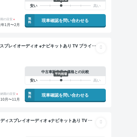
無
納期の目安
※
現車確認を問い合わせる
料
来年1月〜2月
ー ETC バックモニター 全方位カメラ ドライブレ
中古車販売店の価格との比較
平均相場
無
納期の目安
※
現車確認を問い合わせる
料
10月〜11月
ー オートクルーズ スマートキー ETC 電動バッ
レコーダー 衝突軽減