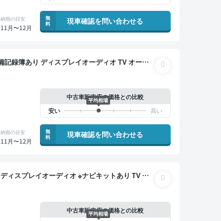
無
納期の目安
現車確認を問い合わせる
料
11月〜12月
ドライブレコーダー 衝突軽減
中古車販売店の価格との比較
平均相場
無
納期の目安
現車確認を問い合わせる
料
11月〜12月
ー オートクルーズ スマートキー ETC バックモ
軽減
中古車販売店の価格との比較
平均相場