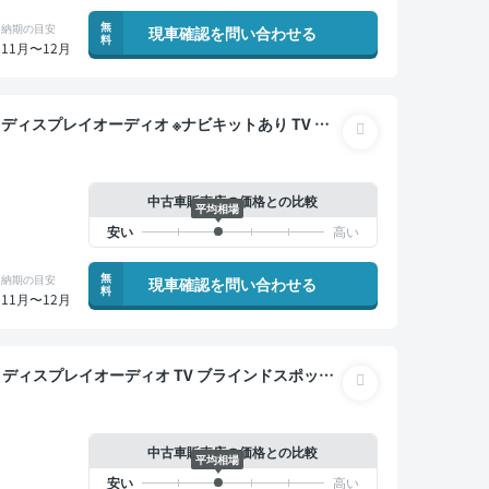
無
納期の目安
現車確認を問い合わせる
料
11月〜12月
ー オートクルーズ スマートキー ETC 電動バッ
レコーダー 衝突軽減
中古車販売店の価格との比較
平均相場
無
納期の目安
現車確認を問い合わせる
料
11月〜12月
 バックモニター 全方位カメラ ドライブレコーダー
中古車販売店の価格との比較
平均相場