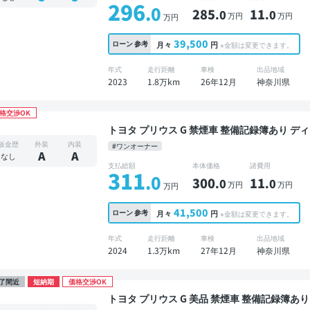
296
.0
285
11
.0
.0
万円
万円
万円
39,500
ローン
参考
月々
円
※金額は変更できます。
年式
走行距離
車検
出品地域
2023
1.8万km
26年12月
神奈川県
格交渉OK
トヨタ プリウス G 禁煙車 整備記録簿あり ディスプレイオーディオ ※ナビキットあり TV ブライン
ドスポットモニター オートクルーズ スマートキ
板金歴
外装
内装
#ワンオーナー
コーダー 衝突軽減
A
A
なし
支払総額
本体価格
諸費用
311
.0
300
11
.0
.0
万円
万円
万円
41,500
ローン
参考
月々
円
※金額は変更できます。
年式
走行距離
車検
出品地域
2024
1.3万km
27年12月
神奈川県
了間近
短納期
価格交渉OK
トヨタ プリウス G 美品 禁煙車 整備記録簿あり ディスプレイオーディオ TV ブラインドスポット