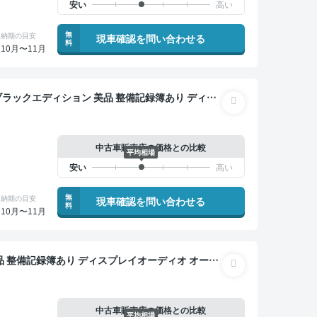
無
納期の目安
現車確認を問い合わせる
料
10月〜11月
 美品 整備記録簿あり ディス
ドスポットモニター オートクルーズ スマートキー
中古車販売店の価格との比較
平均相場
無
納期の目安
現車確認を問い合わせる
料
10月〜11月
ドライブレコーダー 社外アルミ 衝突軽減
中古車販売店の価格との比較
平均相場