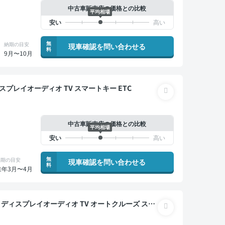
中古車販売店の価格との比較
平均相場
無
納期の目安
現車確認を問い合わせる
料
9月〜10月
簿あり ディスプレイオーディオ TV スマートキー ETC
中古車販売店の価格との比較
平均相場
無
納期の目安
現車確認を問い合わせる
料
来年3月〜4月
ダー 衝突軽減