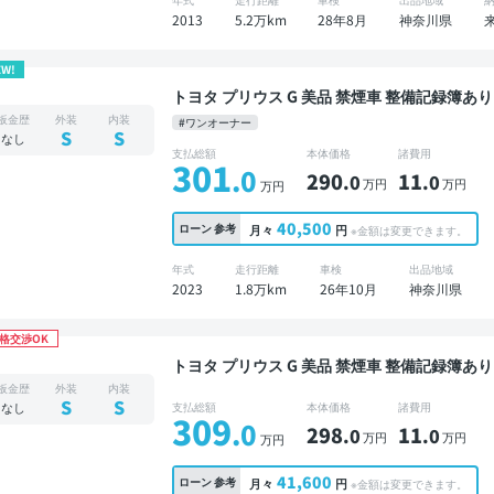
2013
5.2万km
28年8月
神奈川県
EW!
トヨタ プリウス G 美品 禁煙車 整備記録簿あり ディスプレイオーディオ TV ブラインドスポット
モニター デジタルインナーミラー オートクルー
板金歴
外装
内装
#ワンオーナー
コーダー 衝突軽減
S
S
なし
支払総額
本体価格
諸費用
301
.0
290
11
.0
.0
万円
万円
万円
40,500
ローン
参考
月々
円
※金額は変更できます。
年式
走行距離
車検
出品地域
2023
1.8万km
26年10月
神奈川県
格交渉OK
トヨタ プリウス G 美品 禁煙車 整備記録簿あり ディスプレイオーディオ TV ブラインドスポット
モニター オートクルーズ スマートキー ETC
板金歴
外装
内装
S
S
なし
支払総額
本体価格
諸費用
309
.0
298
11
.0
.0
万円
万円
万円
41,600
ローン
参考
月々
円
※金額は変更できます。