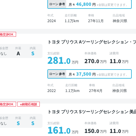
46,800
ローン
参考
月々
円
※金額は変更できます。
年式
走行距離
車検
出品地域
2024
1.1万km
27年11月
神奈川県
格交渉OK
トヨタ プリウス Aツーリングセレクション・ブラックエディション
プレイオーディオ ※ナビキットあり ブライン
板金歴
外装
内装
ETC バックモニター 全方位カメラ 衝突軽減
A
S
なし
支払総額
本体価格
諸費用
281
.0
270
11
.0
.0
万円
万円
万円
37,500
ローン
参考
月々
円
※金額は変更できます。
年式
走行距離
車検
出品地域
2022
1.1万km
27年4月
神奈川県
格交渉OK
※納期応相談
トヨタ プリウス Sツーリングセレクション 美品 整備記録簿あり ディスプレイオーディオ オート
クルーズ スマートキー ETC バックモニター 
板金歴
外装
内装
S
S
なし
支払総額
本体価格
諸費用
161
.0
150
11
.0
.0
万円
万円
万円