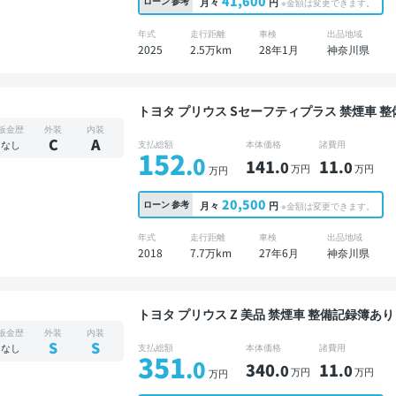
41,600
ローン
参考
月々
円
※金額は変更できます。
年式
走行距離
車検
出品地域
2025
2.5万km
28年1月
神奈川県
トヨタ プリウス Sセーフティプラス 禁煙車 整備記録簿あり ディスプレイオーディオ TV オート
クルーズ スマートキー ETC バックモニター 
板金歴
外装
内装
C
A
なし
支払総額
本体価格
諸費用
152
.0
141
11
.0
.0
万円
万円
万円
20,500
ローン
参考
月々
円
※金額は変更できます。
年式
走行距離
車検
出品地域
2018
7.7万km
27年6月
神奈川県
トヨタ プリウス Z 美品 禁煙車 整備記録簿あり ディスプレイオーディオ ※ナビキットあり TV ブ
ラインドスポットモニター デジタルインナーミラ
板金歴
外装
内装
ニター 全方位カメラ ドライブレコーダー 衝突
S
S
なし
支払総額
本体価格
諸費用
351
.0
340
11
.0
.0
万円
万円
万円