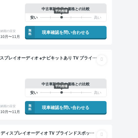
中古車販売店の価格との比較
平均相場
無
納期の目安
現車確認を問い合わせる
料
10月〜11月
ー ETC バックモニター 全方位カメラ ドライブレ
中古車販売店の価格との比較
平均相場
無
納期の目安
現車確認を問い合わせる
料
10月〜11月