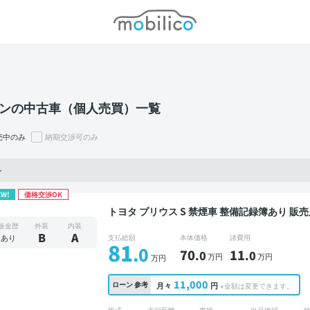
モビリコ
ンの中古車（個人売買）一覧
売中のみ
納期交渉可のみ
ン
EW!
価格交渉OK
トヨタ プリウス S 禁煙車 整備記録簿あり 販売店オプションナビ TV スマートキー ETC バックモ
ニター ドライブレコーダー
板金歴
外装
内装
B
A
あり
支払総額
本体価格
諸費用
81
.0
70
11
.0
.0
万円
万円
万円
11,000
ローン
参考
月々
円
※金額は変更できます。
年式
走行距離
車検
出品地域