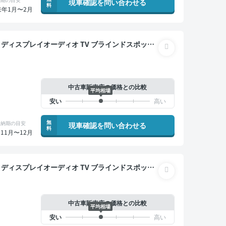
現車確認を問い合わせる
料
来年1月〜2月
ズ スマートキー ETC バックモニター ドライブレ
中古車販売店の価格との比較
平均相場
無
納期の目安
現車確認を問い合わせる
料
11月〜12月
 バックモニター ドライブレコーダー 衝突軽減
中古車販売店の価格との比較
平均相場