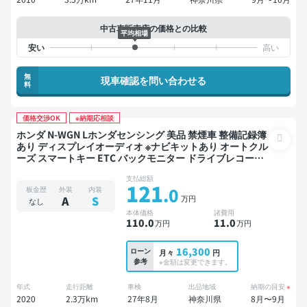
中古車販売店の価格との比較
平均相場
無
現車確認を問い合わせる
料
価格交渉OK
※納期応相談
ホンダ N-WGN Lホンダセンシング 美品 禁煙車 整備記録簿
あり ディスプレイオーディオ ※ナビキットあり オートクル
ーズ スマートキー ETC バックモニター ドライブレコーダ
ー 衝突軽減
支払総額
121
.0
板金歴
外装
内装
万円
A
S
なし
本体価格
諸費用
110
.0
11
.0
万円
万円
16,300
ローン
月々
円
参考
※金額は変更できます。
年式
走行距離
車検
出品地域
納期の目安
※
2020
2.3万km
27年8月
神奈川県
8月〜9月