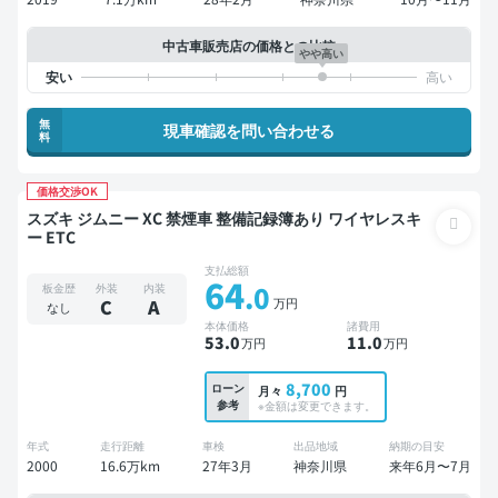
中古車販売店の価格との比較
やや高い
無
現車確認を問い合わせる
料
価格交渉OK
スズキ ジムニー XC 禁煙車 整備記録簿あり ワイヤレスキ
ー ETC
支払総額
64
.0
板金歴
外装
内装
万円
C
A
なし
本体価格
諸費用
53
.0
11
.0
万円
万円
8,700
ローン
月々
円
参考
※金額は変更できます。
年式
走行距離
車検
出品地域
納期の目安
2000
16.6万km
27年3月
神奈川県
来年6月〜7月