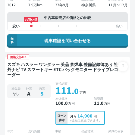
2012
7.9万km
27年9月
神奈川県
11月〜12月
中古車販売店の価格との比較
お買い得
無
現車確認を問い合わせる
料
価格交渉OK
スズキ ハスラー ワンダラー 美品 禁煙車 整備記録簿あり 社
外ナビ TV スマートキー ETC バックモニター ドライブレコ
ーダー
支払総額
111
.0
板金歴
外装
内装
万円
A
S
なし
本体価格
諸費用
100
.0
11
.0
万円
万円
14,900
ローン
月々
円
参考
※金額は変更できます。
年式
走行距離
車検
出品地域
納期の目安