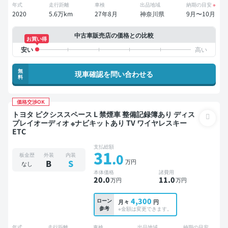
年式
走行距離
車検
出品地域
納期の目安
※
2020
5.6万km
27年8月
神奈川県
9月〜10月
中古車販売店の価格との比較
お買い得
無
現車確認を問い合わせる
料
価格交渉OK
トヨタ ピクシススペース L 禁煙車 整備記録簿あり ディス
プレイオーディオ ※ナビキットあり TV ワイヤレスキー
ETC
支払総額
31
.0
板金歴
外装
内装
万円
B
S
なし
本体価格
諸費用
20
.0
11
.0
万円
万円
4,300
ローン
月々
円
参考
※金額は変更できます。
年式
走行距離
車検
出品地域
納期の目安