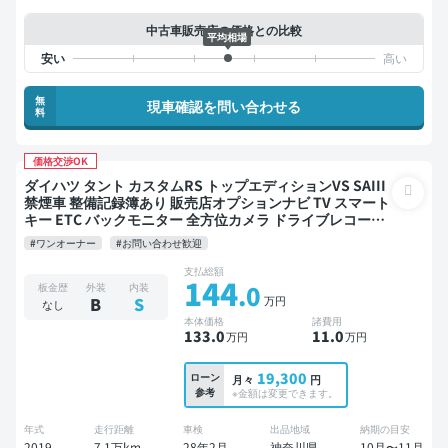
中古車販売店の価格との比較
平均相場
無
現車確認を問い合わせる
料
価格交渉OK
ダイハツ タント カスタムRS トップエディションVS SAIII
禁煙車 整備記録簿あり 販売店オプションナビ TV スマート
キー ETC バックモニター 全方位カメラ ドライブレコーダ
ー 衝突軽減 両側電動スライドドア
#ワンオーナー
#お問い合わせ歓迎
支払総額
144
.0
板金歴
外装
内装
万円
B
S
なし
本体価格
諸費用
133
.0
11
.0
万円
万円
19,300
ローン
月々
円
参考
※金額は変更できます。
年式
走行距離
車検
出品地域
納期の目安
2019
7.1万km
28年2月
神奈川県
10月〜11月