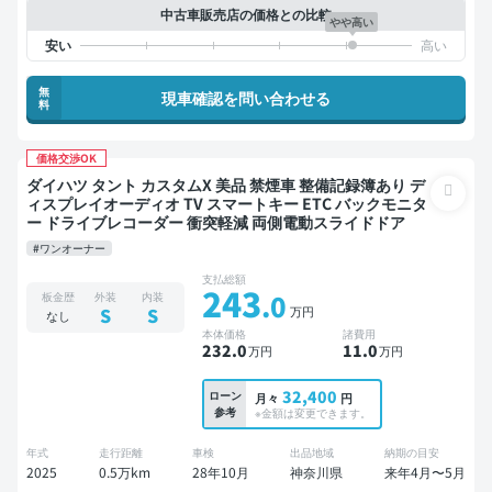
中古車販売店の価格との比較
やや高い
無
現車確認を問い合わせる
料
価格交渉OK
ダイハツ タント カスタムX 美品 禁煙車 整備記録簿あり デ
ィスプレイオーディオ TV スマートキー ETC バックモニタ
ー ドライブレコーダー 衝突軽減 両側電動スライドドア
#ワンオーナー
支払総額
243
.0
板金歴
外装
内装
万円
S
S
なし
本体価格
諸費用
232
.0
11
.0
万円
万円
32,400
ローン
月々
円
参考
※金額は変更できます。
年式
走行距離
車検
出品地域
納期の目安
2025
0.5万km
28年10月
神奈川県
来年4月〜5月