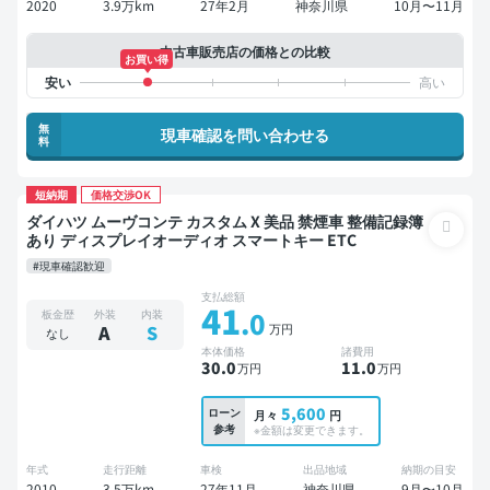
2020
3.9万km
27年2月
神奈川県
10月〜11月
中古車販売店の価格との比較
お買い得
無
現車確認を問い合わせる
料
短納期
価格交渉OK
ダイハツ ムーヴコンテ カスタム X 美品 禁煙車 整備記録簿
あり ディスプレイオーディオ スマートキー ETC
#現車確認歓迎
支払総額
41
.0
板金歴
外装
内装
万円
A
S
なし
本体価格
諸費用
30
.0
11
.0
万円
万円
5,600
ローン
月々
円
参考
※金額は変更できます。
年式
走行距離
車検
出品地域
納期の目安
2010
3.5万km
27年11月
神奈川県
9月〜10月