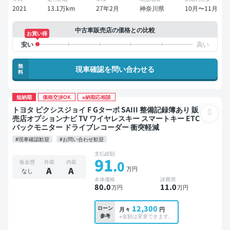
2021
13.1万km
27年2月
神奈川県
10月〜11月
中古車販売店の価格との比較
お買い得
無
現車確認を問い合わせる
料
短納期
価格交渉OK
※納期応相談
トヨタ ピクシスジョイ F Gターボ SAIII 整備記録簿あり 販
売店オプションナビ TV ワイヤレスキー スマートキー ETC
バックモニター ドライブレコーダー 衝突軽減
#現車確認歓迎
#お問い合わせ歓迎
支払総額
91
.0
板金歴
外装
内装
万円
A
A
なし
本体価格
諸費用
80
.0
11
.0
万円
万円
12,300
ローン
月々
円
参考
※金額は変更できます。