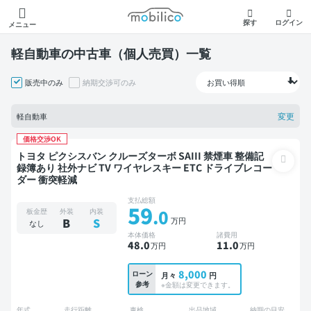
モビリコ
探す
ログイン
メニュー
軽自動車の中古車（個人売買）一覧
販売中のみ
納期交渉可のみ
変更
軽自動車
価格交渉OK
トヨタ ピクシスバン クルーズターボ SAIII 禁煙車 整備記
録簿あり 社外ナビ TV ワイヤレスキー ETC ドライブレコー
ダー 衝突軽減
支払総額
59
.0
板金歴
外装
内装
万円
B
S
なし
本体価格
諸費用
48
.0
11
.0
万円
万円
8,000
ローン
月々
円
参考
※金額は変更できます。
年式
走行距離
車検
出品地域
納期の目安