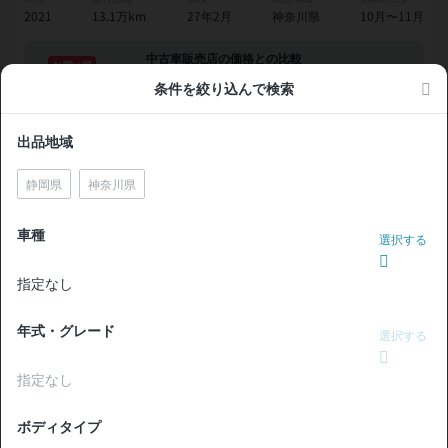
2021
13.1万km
27年2月
神奈川県
10月〜11月
中古車販売店の価格との比較
お買い得
条件を絞り込んで検索
無
現車確認を問い合わせる
出品地域
料
静岡県
神奈川県
価格交渉OK
トヨタ ノア ハイブリッドS-G 整備記録簿あり ディスプレ
イオーディオ ※ナビキットあり TV オートクルーズ 3列シー
車種
選択する
ト スマートキー ETC バックモニター ドライブレコーダー
衝突軽減 両側電動スライドドア 8人乗り
支払総額
指定なし
331
.0
板金歴
外装
内装
万円
S
A
なし
本体価格
諸費用
年式・グレード
選択する
320
.0
11
.0
万円
万円
指定なし
44,500
ローン
月々
円
参考
※金額は変更できます。
ボディタイプ
年式
走行距離
車検
出品地域
納期の目安