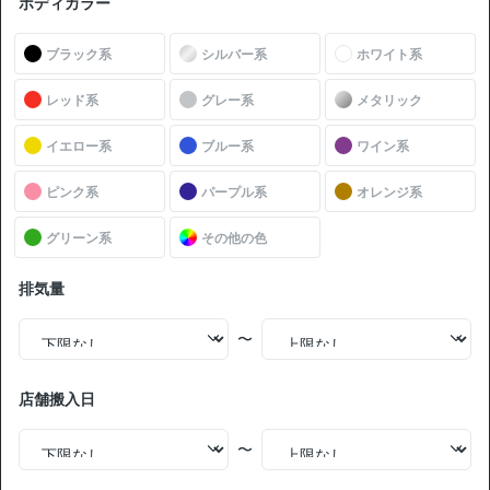
ボディカラー
中古車販売店の価格との比較
お買い得
ブラック系
シルバー系
ホワイト系
レッド系
グレー系
メタリック
無
現車確認を問い合わせる
料
イエロー系
ブルー系
ワイン系
ピンク系
パープル系
オレンジ系
トヨタ プレミオ 1.5F Lパッケージ 美品 禁煙車 整備記録簿
あり 販売店オプションナビ TV スマートキー
グリーン系
その他の色
支払総額
156
.0
板金歴
外装
内装
排気量
万円
S
S
なし
本体価格
諸費用
145
.0
11
.0
万円
万円
〜
21,000
ローン
月々
円
参考
※金額は変更できます。
店舗搬入日
年式
走行距離
車検
出品地域
納期の目安
〜
2016
1.2万km
27年2月
神奈川県
来年1月〜2月