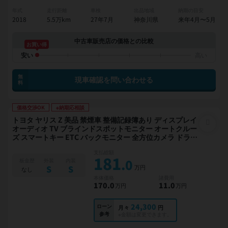
年式
走行距離
車検
出品地域
納期の目安
2018
5.5万km
27年7月
神奈川県
来年4月〜5月
中古車販売店の価格との比較
お買い得
無
現車確認を問い合わせる
料
価格交渉OK
※納期応相談
トヨタ ヤリス Z 美品 禁煙車 整備記録簿あり ディスプレイ
オーディオ TV ブラインドスポットモニター オートクルー
ズ スマートキー ETC バックモニター 全方位カメラ ドライ
ブレコーダー 衝突軽減
支払総額
181
.0
板金歴
外装
内装
万円
S
S
なし
本体価格
諸費用
170
.0
11
.0
万円
万円
24,300
ローン
月々
円
参考
※金額は変更できます。