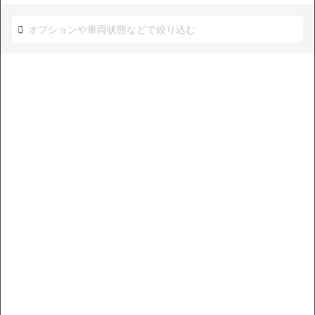
中古車販売店の価格との比較
お買い得
キーワード検索
無
現車確認を問い合わせる
料
価格交渉OK
トヨタ アクア G 禁煙車 整備記録簿あり ディスプレイオー
ディオ TV スマートキー ETC バックモニター 衝突軽減
支払総額
91
.0
板金歴
外装
内装
万円
C
S
なし
本体価格
諸費用
80
.0
11
.0
万円
万円
12,400
ローン
月々
円
参考
※金額は変更できます。
年式
走行距離
車検
出品地域
納期の目安
2019
2.8万km
28年7月
神奈川県
11月〜12月
中古車販売店の価格との比較
お買い得