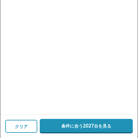
ハリアー
プリウス
アルファード
アクア
シエンタ
エスクァイア
ライズ
C-HR
車種・グレード
価格帯
走行距離
複数の条件で探す
すべてのクルマを見る
2027
条件に合う
台を見る
絞り込む