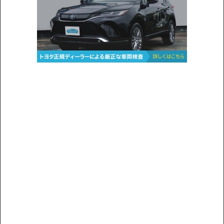
26,400
ローン
月々
円
参考
※金額は変更できます。
年式
走行距離
車検
出品地域
納期の目安
2025
1.0万km
28年3月
神奈川県
11月〜12月
中古車販売店の価格との比較
お買い得
無
現車確認を問い合わせる
料
トヨタ プリウス EX 美品 禁煙車 整備記録簿あり
支払総額
51
.0
板金歴
外装
内装
万円
S
S
なし
本体価格
諸費用
40
.0
11
.0
万円
万円
6,900
ローン
月々
円
参考
※金額は変更できます。