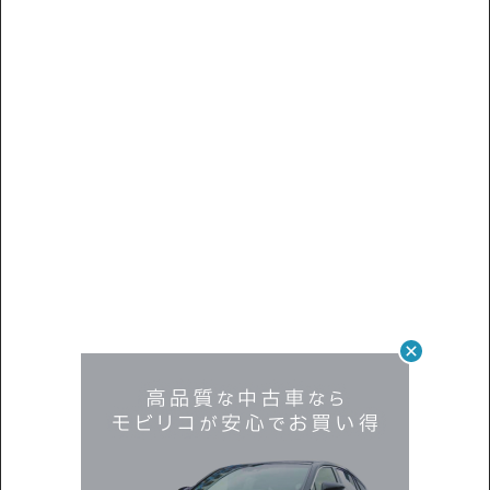
無
現車確認を問い合わせる
料
希望の条件を入力するだけ！
クルマ探しをお手伝いいたします。
出品前の登録車両から欲しいクルマが見つかるかも？！
ご希望の条件でリクエストしてみましょう。
購入希望車リクエストはこちら
トヨタ ルーミー カスタムG-T 美品 禁煙車 整備記録簿あり
ディスプレイオーディオ TV オートクルーズ スマートキー
ETC バックモニター ドライブレコーダー 衝突軽減 両側電
動スライドドア
支払総額
196
.0
板金歴
外装
内装
万円
S
S
なし
本体価格
諸費用
185
.0
11
.0
万円
万円