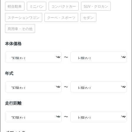
2022
2.2万km
27年7月
神奈川県
11月〜12月
軽自動車
ミニバン
コンパクトカー
SUV・クロカン
中古車販売店の価格との比較
お買い得
ステーションワゴン
クーペ・スポーツ
セダン
商用車・その他
無
現車確認を問い合わせる
料
本体価格
価格交渉OK
〜
トヨタ アルファードハイブリッド ハイブリッド Z 整備記
録簿あり ディスプレイオーディオ ※ナビキットあり TV ブ
ラインドスポットモニター デジタルインナーミラー オー
年式
トクルーズ 3列シート スマートキー ETC 電動バックドア
支払総額
バックモニター 全方位カメラ ドライブレコーダー 衝突軽
591
.0
板金歴
外装
内装
減 両側電動スライドドア 7人乗り
〜
万円
S
S
あり
本体価格
諸費用
580
.0
11
.0
万円
万円
走行距離
79,400
ローン
月々
円
参考
※金額は変更できます。
〜
年式
走行距離
車検
出品地域
納期の目安
2025
0.3万km
28年11月
神奈川県
11月〜12月