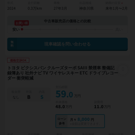
年式
走行距離
車検
出品地域
納期の目安
※
2024
0.3万km
27年3月
神奈川県
来年1月〜2月
中古車販売店の価格との比較
お買い得
無
現車確認を問い合わせる
料
価格交渉OK
トヨタ ピクシスバン クルーズターボ SAIII 禁煙車 整備記
録簿あり 社外ナビ TV ワイヤレスキー ETC ドライブレコー
ダー 衝突軽減
支払総額
59
.0
板金歴
外装
内装
万円
B
S
なし
本体価格
諸費用
48
.0
11
.0
万円
万円
8,000
ローン
月々
円
参考
※金額は変更できます。
年式
走行距離
車検
出品地域
納期の目安