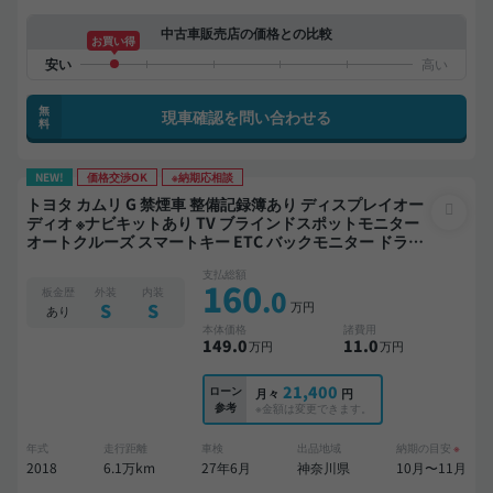
中古車販売店の価格との比較
お買い得
無
現車確認を問い合わせる
料
NEW!
価格交渉OK
※納期応相談
トヨタ カムリ G 禁煙車 整備記録簿あり ディスプレイオー
ディオ ※ナビキットあり TV ブラインドスポットモニター
オートクルーズ スマートキー ETC バックモニター ドライ
ブレコーダー 衝突軽減
支払総額
160
.0
板金歴
外装
内装
万円
S
S
あり
本体価格
諸費用
149
.0
11
.0
万円
万円
21,400
ローン
月々
円
参考
※金額は変更できます。
年式
走行距離
車検
出品地域
納期の目安
※
2018
6.1万km
27年6月
神奈川県
10月〜11月