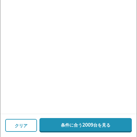
ハリアー
プリウス
アルファード
アクア
シエンタ
エスクァイア
ライズ
C-HR
車種・グレード
価格帯
走行距離
複数の条件で探す
2009
条件に合う
台を見る
絞り込む