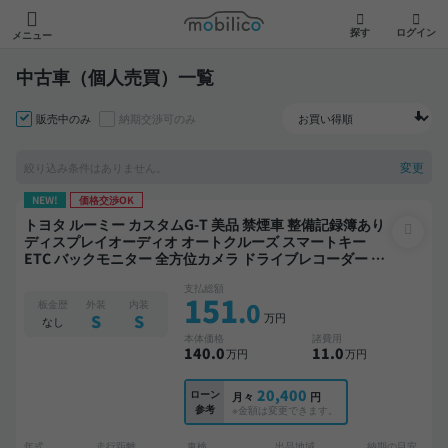
モビリコ
探す
ログイン
メニュー
中古車（個人売買）一覧
販売中のみ
納期交渉可のみ
変更
絞り込み条件はありません。
NEW!
価格交渉OK
トヨタ ルーミー カスタムG-T 美品 禁煙車 整備記録簿あり
ディスプレイオーディオ オートクルーズ スマートキー
ETC バックモニター 全方位カメラ ドライブレコーダー フ
ルエアロ 衝突軽減 両側電動スライドドア
支払総額
151
.0
板金歴
外装
内装
万円
S
S
なし
本体価格
諸費用
140
.0
11
.0
万円
万円
20,400
ローン
月々
円
参考
※金額は変更できます。
年式
走行距離
車検
出品地域
納期の目安