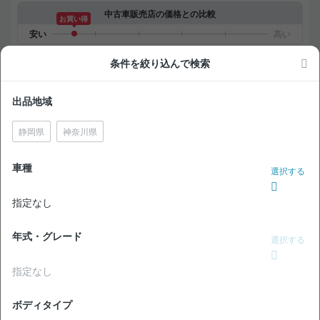
中古車販売店の価格との比較
お買い得
条件を絞り込んで検索
無
現車確認を問い合わせる
料
出品地域
NEW!
価格交渉OK
トヨタ カローラツーリング ハイブリッド ダブルバイビー
静岡県
神奈川県
禁煙車 整備記録簿あり ディスプレイオーディオ ※ナビキッ
トあり TV ブラインドスポットモニター オートクルーズ ス
マートキー ETC バックモニター ドライブレコーダー 衝突
車種
選択する
支払総額
軽減
221
.0
板金歴
外装
内装
万円
A
S
あり
指定なし
本体価格
諸費用
210
.0
11
.0
万円
万円
年式・グレード
選択する
29,600
ローン
月々
円
参考
※金額は変更できます。
指定なし
年式
走行距離
車検
出品地域
納期の目安
2023
1.8万km
28年6月
神奈川県
来年3月〜4月
ボディタイプ