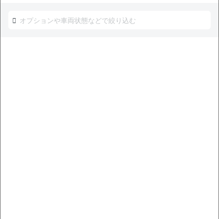
キーワード検索
無
現車確認を問い合わせる
料
NEW!
価格交渉OK
トヨタ ヤリスクロス ハイブリッドZ 禁煙車 整備記録簿あ
り ディスプレイオーディオ ※ナビキットあり TV ブライン
ドスポットモニター オートクルーズ スマートキー ETC バ
ックモニター 全方位カメラ ドライブレコーダー 衝突軽減
支払総額
251
.0
板金歴
外装
内装
万円
S
S
あり
本体価格
諸費用
240
.0
11
.0
万円
万円
33,600
ローン
月々
円
参考
※金額は変更できます。
年式
走行距離
車検
出品地域
納期の目安
2025
0.9万km
28年2月
神奈川県
来年3月〜4月
中古車販売店の価格との比較
お買い得