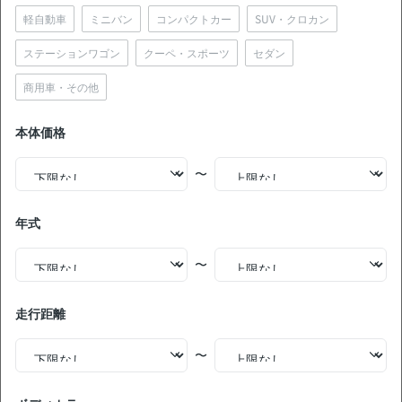
中古車販売店の価格との比較
お買い得
軽自動車
ミニバン
コンパクトカー
SUV・クロカン
ステーションワゴン
クーペ・スポーツ
セダン
無
現車確認を問い合わせる
料
商用車・その他
NEW!
本体価格
トヨタ アルファード Z 美品 禁煙車 整備記録簿あり ディス
プレイオーディオ ※ナビキットあり TV 後席モニター ブラ
〜
インドスポットモニター デジタルインナーミラー オート
クルーズ 3列シート スマートキー 電動バックドア バック
支払総額
モニター 全方位カメラ ドライブレコーダー 衝突軽減 両側
551
.0
板金歴
外装
内装
年式
電動スライドドア 7人乗り
万円
S
S
なし
本体価格
諸費用
540
.0
11
.0
万円
万円
〜
73,900
ローン
月々
円
走行距離
参考
※金額は変更できます。
年式
走行距離
車検
出品地域
納期の目安
〜
2024
1.9万km
27年3月
神奈川県
12月〜1月
中古車販売店の価格との比較