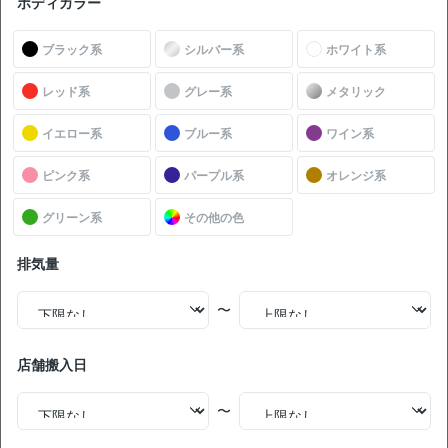
ボディカラー
お買い得
ブラック系
シルバー系
ホワイト系
無
現車確認を問い合わせる
料
レッド系
グレー系
メタリック
NEW!
価格交渉OK
イエロー系
ブルー系
ワイン系
トヨタ ハリアーハイブリッド G 禁煙車 整備記録簿あり デ
ィスプレイオーディオ ※ナビキットあり TV ブラインドス
ピンク系
パープル系
オレンジ系
ポットモニター デジタルインナーミラー オートクルーズ
スマートキー ETC 電動バックドア バックモニター ドライ
グリーン系
その他の色
支払総額
ブレコーダー 衝突軽減
291
.0
板金歴
外装
内装
万円
S
S
あり
排気量
本体価格
諸費用
280
.0
11
.0
万円
万円
〜
38,800
ローン
月々
円
参考
※金額は変更できます。
店舗搬入日
年式
走行距離
車検
出品地域
納期の目安
2023
3.1万km
28年2月
神奈川県
来年4月〜5月
〜
中古車販売店の価格との比較
お買い得