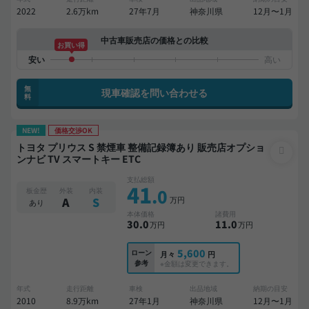
2022
2.6万km
27年7月
神奈川県
12月〜1月
中古車販売店の価格との比較
お買い得
無
現車確認を問い合わせる
料
NEW!
価格交渉OK
トヨタ プリウス S 禁煙車 整備記録簿あり 販売店オプショ
ンナビ TV スマートキー ETC
支払総額
41
.0
板金歴
外装
内装
万円
A
S
あり
本体価格
諸費用
30
.0
11
.0
万円
万円
5,600
ローン
月々
円
参考
※金額は変更できます。
年式
走行距離
車検
出品地域
納期の目安
2010
8.9万km
27年1月
神奈川県
12月〜1月