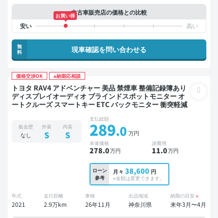
中古車販売店の価格との比較
お買い得
無
現車確認を問い合わせる
料
価格交渉OK
※納期応相談
トヨタ RAV4 アドベンチャー 美品 禁煙車 整備記録簿あり
ディスプレイオーディオ ブラインドスポットモニター オ
ートクルーズ スマートキー ETC バックモニター 衝突軽減
支払総額
289
.0
板金歴
外装
内装
万円
S
S
なし
本体価格
諸費用
278
.0
11
.0
万円
万円
38,600
ローン
月々
円
参考
※金額は変更できます。
年式
走行距離
車検
出品地域
納期の目安
※
2021
2.9万km
26年11月
神奈川県
来年3月〜4月