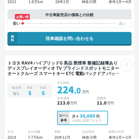
2023
1.8万km
28年2月
神奈川県
来年3月〜4月
中古車販売店の価格との比較
お買い得
無
現車確認を問い合わせる
料
トヨタ RAV4 ハイブリッドG 美品 禁煙車 整備記録簿あり
ディスプレイオーディオ TV ブラインドスポットモニター
オートクルーズ スマートキー ETC 電動バックドア バック
モニター 全方位カメラ ドライブレコーダー 衝突軽減
支払総額
224
.0
板金歴
外装
内装
万円
S
S
なし
本体価格
諸費用
213
.0
11
.0
万円
万円
30,000
ローン
月々
円
参考
※金額は変更できます。
年式
走行距離
車検
出品地域
納期の目安
2019
7.7万km
26年12月
神奈川県
来年2月〜3月