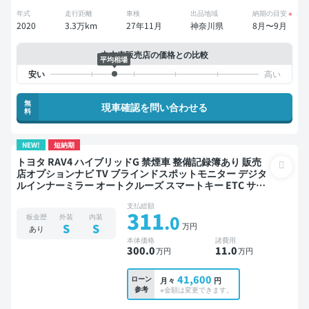
年式
走行距離
車検
出品地域
納期の目安
※
2020
3.3万km
27年11月
神奈川県
8月〜9月
中古車販売店の価格との比較
平均相場
無
現車確認を問い合わせる
料
NEW!
短納期
トヨタ RAV4 ハイブリッドG 禁煙車 整備記録簿あり 販売
店オプションナビ TV ブラインドスポットモニター デジタ
ルインナーミラー オートクルーズ スマートキー ETC サン
ルーフ 電動バックドア バックモニター ドライブレコーダ
支払総額
ー 衝突軽減
311
.0
板金歴
外装
内装
万円
S
S
あり
本体価格
諸費用
300
.0
11
.0
万円
万円
41,600
ローン
月々
円
参考
※金額は変更できます。