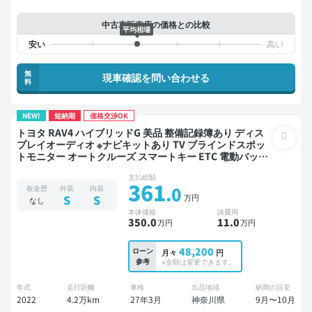
中古車販売店の価格との比較
平均相場
無
現車確認を問い合わせる
料
NEW!
短納期
価格交渉OK
トヨタ RAV4 ハイブリッドG 美品 整備記録簿あり ディス
プレイオーディオ ※ナビキットあり TV ブラインドスポッ
トモニター オートクルーズ スマートキー ETC 電動バック
ドア バックモニター 全方位カメラ ドライブレコーダー 衝
支払総額
突軽減
361
.0
板金歴
外装
内装
万円
S
S
なし
本体価格
諸費用
350
.0
11
.0
万円
万円
48,200
ローン
月々
円
参考
※金額は変更できます。
年式
走行距離
車検
出品地域
納期の目安
2022
4.2万km
27年3月
神奈川県
9月〜10月