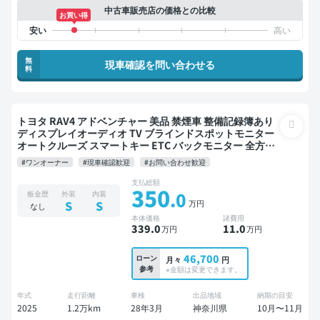
中古車販売店の価格との比較
お買い得
無
現車確認を問い合わせる
料
トヨタ RAV4 アドベンチャー 美品 禁煙車 整備記録簿あり
ディスプレイオーディオ TV ブラインドスポットモニター
オートクルーズ スマートキー ETC バックモニター 全方位
カメラ 衝突軽減
#ワンオーナー
#現車確認歓迎
#お問い合わせ歓迎
支払総額
350
.0
板金歴
外装
内装
万円
S
S
なし
本体価格
諸費用
339
.0
11
.0
万円
万円
46,700
ローン
月々
円
参考
※金額は変更できます。
年式
走行距離
車検
出品地域
納期の目安
2025
1.2万km
28年3月
神奈川県
10月〜11月