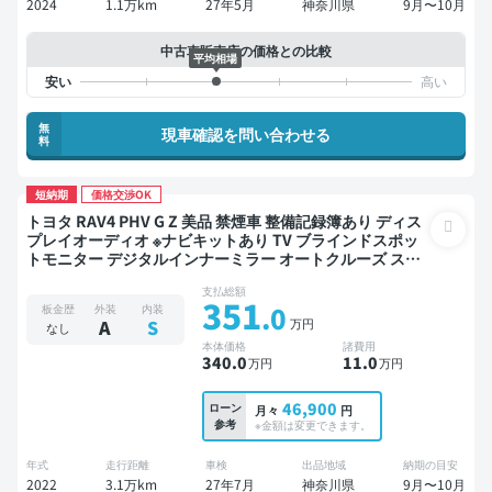
2024
1.1万km
27年5月
神奈川県
9月〜10月
中古車販売店の価格との比較
平均相場
無
現車確認を問い合わせる
料
短納期
価格交渉OK
トヨタ RAV4 PHV G Z 美品 禁煙車 整備記録簿あり ディス
プレイオーディオ ※ナビキットあり TV ブラインドスポッ
トモニター デジタルインナーミラー オートクルーズ スマ
ートキー ETC 電動バックドア バックモニター 全方位カメ
支払総額
ラ ドライブレコーダー 衝突軽減
351
.0
板金歴
外装
内装
万円
A
S
なし
本体価格
諸費用
340
.0
11
.0
万円
万円
46,900
ローン
月々
円
参考
※金額は変更できます。
年式
走行距離
車検
出品地域
納期の目安
2022
3.1万km
27年7月
神奈川県
9月〜10月