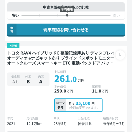
中古車販売店の価格との比較
平均相場
無
現車確認を問い合わせる
料
NEW!
トヨタ RAV4 ハイブリッドG 整備記録簿あり ディスプレイ
オーディオ ※ナビキットあり ブラインドスポットモニター
オートクルーズ スマートキー ETC 電動バックドア バック
モニター 全方位カメラ ドライブレコーダー 衝突軽減
支払総額
261
.0
板金歴
外装
内装
万円
B
A
なし
本体価格
諸費用
250
.0
11
.0
万円
万円
35,100
ローン
月々
円
参考
※金額は変更できます。
年式
走行距離
車検
出品地域
納期の目安
2021
12.1万km
28年5月
神奈川県
来年6月〜7月