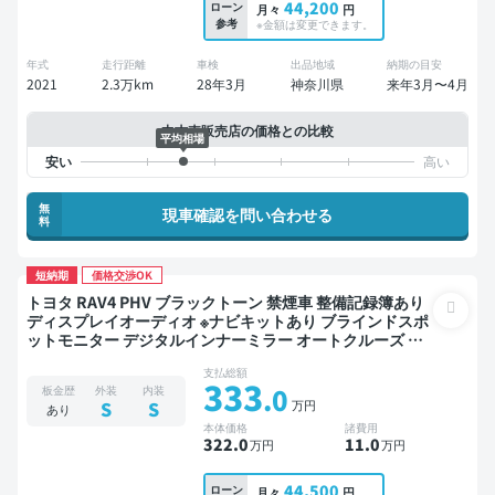
44,200
ローン
月々
円
参考
※金額は変更できます。
年式
走行距離
車検
出品地域
納期の目安
2021
2.3万km
28年3月
神奈川県
来年3月〜4月
中古車販売店の価格との比較
平均相場
無
現車確認を問い合わせる
料
短納期
価格交渉OK
トヨタ RAV4 PHV ブラックトーン 禁煙車 整備記録簿あり
ディスプレイオーディオ ※ナビキットあり ブラインドスポ
ットモニター デジタルインナーミラー オートクルーズ ス
マートキー ETC サンルーフ 電動バックドア バックモニタ
支払総額
ー 全方位カメラ ドライブレコーダー 衝突軽減
333
.0
板金歴
外装
内装
万円
S
S
あり
本体価格
諸費用
322
.0
11
.0
万円
万円
44,500
ローン
月々
円