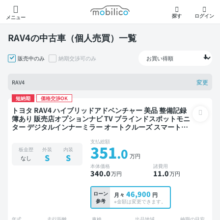
モビリコ
探す
ログイン
メニュー
RAV4の中古車（個人売買）一覧
販売中のみ
納期交渉可のみ
変更
RAV4
短納期
価格交渉OK
トヨタ RAV4 ハイブリッドアドベンチャー 美品 整備記録
簿あり 販売店オプションナビ TV ブラインドスポットモニ
ター デジタルインナーミラー オートクルーズ スマートキ
ー ETC バックモニター ドライブレコーダー 衝突軽減
支払総額
351
.0
板金歴
外装
内装
万円
S
S
なし
本体価格
諸費用
340
.0
11
.0
万円
万円
46,900
ローン
月々
円
参考
※金額は変更できます。
年式
走行距離
車検
出品地域
納期の目安