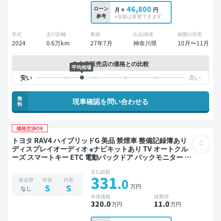
46,800
ローン
月々
円
参考
※金額は変更できます。
年式
走行距離
車検
出品地域
納期の目安
2024
0.6万km
27年7月
神奈川県
10月〜11月
中古車販売店の価格との比較
平均相場
無
現車確認を問い合わせる
料
価格交渉OK
トヨタ RAV4 ハイブリッドG 美品 禁煙車 整備記録簿あり
ディスプレイオーディオ ※ナビキットあり TV オートクル
ーズ スマートキー ETC 電動バックドア バックモニター 全
方位カメラ ドライブレコーダー フルエアロ 衝突軽減
支払総額
331
.0
板金歴
外装
内装
万円
S
S
なし
本体価格
諸費用
320
.0
11
.0
万円
万円