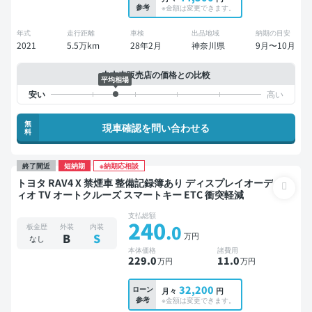
参考
※金額は変更できます。
年式
走行距離
車検
出品地域
納期の目安
2021
5.5万km
28年2月
神奈川県
9月〜10月
中古車販売店の価格との比較
平均相場
無
現車確認を問い合わせる
料
終了間近
短納期
※納期応相談
トヨタ RAV4 X 禁煙車 整備記録簿あり ディスプレイオーデ
ィオ TV オートクルーズ スマートキー ETC 衝突軽減
支払総額
240
.0
板金歴
外装
内装
万円
B
S
なし
本体価格
諸費用
229
.0
11
.0
万円
万円
32,200
ローン
月々
円
参考
※金額は変更できます。