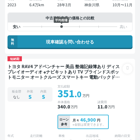
2023
6.4万km
28年3月
神奈川県
10月〜11月
中古車販売店の価格との比較
平均相場
無
現車確認を問い合わせる
料
短納期
トヨタ RAV4 アドベンチャー 美品 整備記録簿あり ディス
プレイオーディオ ※ナビキットあり TV ブラインドスポッ
トモニター オートクルーズ スマートキー 電動バックドア
バックモニター 全方位カメラ ドライブレコーダー 衝突軽
支払総額
減
351
.0
板金歴
外装
内装
万円
S
S
なし
本体価格
諸費用
340
.0
11
.0
万円
万円
46,900
ローン
月々
円
参考
※金額は変更できます。
年式
走行距離
車検
出品地域
納期の目安