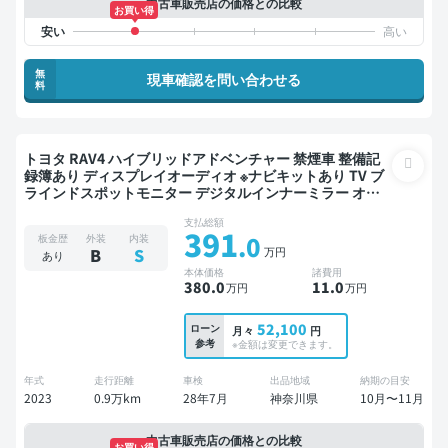
中古車販売店の価格との比較
お買い得
無
現車確認を問い合わせる
料
トヨタ RAV4 ハイブリッドアドベンチャー 禁煙車 整備記
録簿あり ディスプレイオーディオ ※ナビキットあり TV ブ
ラインドスポットモニター デジタルインナーミラー オー
トクルーズ スマートキー ETC 電動バックドア バックモニ
支払総額
ター 全方位カメラ ドライブレコーダー 衝突軽減
391
.0
板金歴
外装
内装
万円
B
S
あり
本体価格
諸費用
380
.0
11
.0
万円
万円
52,100
ローン
月々
円
参考
※金額は変更できます。
年式
走行距離
車検
出品地域
納期の目安
2023
0.9万km
28年7月
神奈川県
10月〜11月
中古車販売店の価格との比較
お買い得