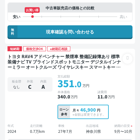
中古車販売店の価格との比較
お買い得
無
現車確認を問い合わせる
料
短納期
価格交渉OK
※納期応相談
トヨタ RAV4 アドベンチャー 禁煙車 整備記録簿あり 標準
装備ナビ TV ブラインドスポットモニター デジタルインナ
ーミラー オートクルーズ ワイヤレスキー スマートキー サ
ンルーフ バックモニター 衝突軽減
支払総額
351
.0
板金歴
外装
内装
万円
C
A
なし
本体価格
諸費用
340
.0
11
.0
万円
万円
46,900
ローン
月々
円
参考
※金額は変更できます。
年式
走行距離
車検
出品地域
納期の目安
※
2024
0.7万km
27年7月
神奈川県
9月〜10月