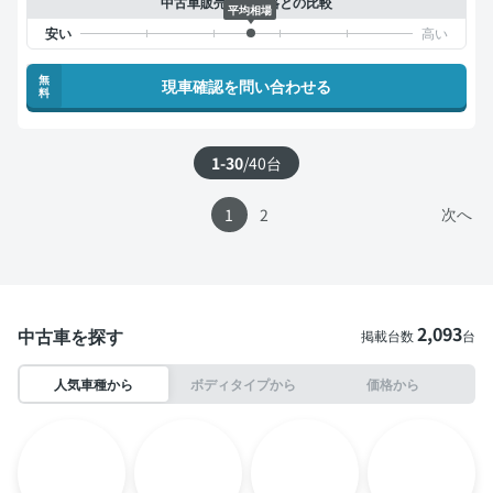
中古車販売店の価格との比較
平均相場
無
現車確認を問い合わせる
料
1-30
/
40
台
次へ
1
2
2,093
中古車を探す
掲載台数
台
人気車種から
ボディタイプから
価格から