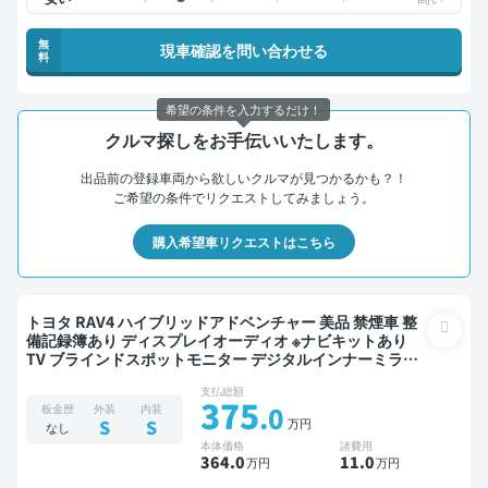
無
現車確認を問い合わせる
料
希望の条件を入力するだけ！
クルマ探しをお手伝いいたします。
出品前の登録車両から欲しいクルマが見つかるかも？！
ご希望の条件でリクエストしてみましょう。
購入希望車リクエストはこちら
トヨタ RAV4 ハイブリッドアドベンチャー 美品 禁煙車 整
備記録簿あり ディスプレイオーディオ ※ナビキットあり
TV ブラインドスポットモニター デジタルインナーミラー
オートクルーズ スマートキー ETC 電動バックドア バック
支払総額
モニター ドライブレコーダー 衝突軽減
375
.0
板金歴
外装
内装
万円
S
S
なし
本体価格
諸費用
364
.0
11
.0
万円
万円