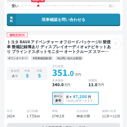
無
現車確認を問い合わせる
料
価格交渉OK
トヨタ RAV4 アドベンチャー オフロードパッケージII 禁煙
車 整備記録簿あり ディスプレイオーディオ ※ナビキットあ
り ブラインドスポットモニター オートクルーズ スマート
キー ETC バックモニター ドライブレコーダー 衝突軽減
#ワンオーナー
#現車確認歓迎
#お問い合わせ歓迎
支払総額
351
.0
板金歴
外装
内装
万円
S
S
あり
本体価格
諸費用
340
.0
11
.0
万円
万円
47,200
ローン
月々
円
参考
※金額は変更できます。
年式
走行距離
車検
出品地域
納期の目安
2024
1.7万km
27年2月
神奈川県
11月〜12月