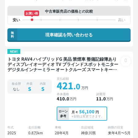
中古車販売店の価格との比較
お買い得
無
現車確認を問い合わせる
料
NEW!
トヨタ RAV4 ハイブリッドG 美品 禁煙車 整備記録簿あり
ディスプレイオーディオ TV ブラインドスポットモニター
デジタルインナーミラー オートクルーズ スマートキー
ETC バックモニター 全方位カメラ 衝突軽減
支払総額
421
.0
板金歴
外装
内装
万円
S
S
なし
本体価格
諸費用
410
.0
11
.0
万円
万円
56,100
ローン
月々
円
参考
※金額は変更できます。
年式
走行距離
車検
出品地域
納期の目安
2025
0.8万km
28年4月
神奈川県
来年4月〜5月