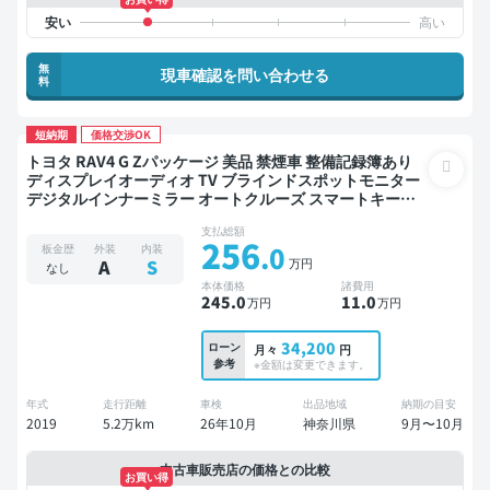
無
現車確認を問い合わせる
料
短納期
価格交渉OK
トヨタ RAV4 G Zパッケージ 美品 禁煙車 整備記録簿あり
ディスプレイオーディオ TV ブラインドスポットモニター
デジタルインナーミラー オートクルーズ スマートキー
ETC 電動バックドア バックモニター 衝突軽減
支払総額
256
.0
板金歴
外装
内装
万円
A
S
なし
本体価格
諸費用
245
.0
11
.0
万円
万円
34,200
ローン
月々
円
参考
※金額は変更できます。
年式
走行距離
車検
出品地域
納期の目安
2019
5.2万km
26年10月
神奈川県
9月〜10月
中古車販売店の価格との比較
お買い得