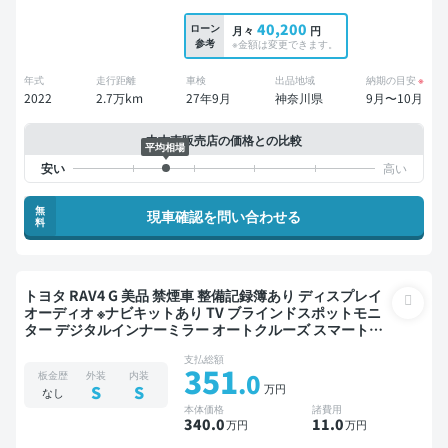
40,200
ローン
月々
円
参考
※金額は変更できます。
年式
走行距離
車検
出品地域
納期の目安
※
2022
2.7万km
27年9月
神奈川県
9月〜10月
中古車販売店の価格との比較
平均相場
無
現車確認を問い合わせる
料
トヨタ RAV4 G 美品 禁煙車 整備記録簿あり ディスプレイ
オーディオ ※ナビキットあり TV ブラインドスポットモニ
ター デジタルインナーミラー オートクルーズ スマートキ
ー ETC サンルーフ 電動バックドア バックモニター 全方位
支払総額
カメラ ドライブレコーダー 衝突軽減
351
.0
板金歴
外装
内装
万円
S
S
なし
本体価格
諸費用
340
.0
11
.0
万円
万円