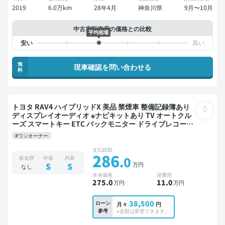
2019
6.0万km
28年4月
神奈川県
9月〜10月
中古車販売店の価格との比較
平均相場
無
現車確認を問い合わせる
料
トヨタ RAV4 ハイブリッドX 美品 禁煙車 整備記録簿あり
ディスプレイオーディオ ※ナビキットあり TV オートクル
ーズ スマートキー ETC バックモニター ドライブレコーダ
ー 衝突軽減
#ワンオーナー
支払総額
286
.0
板金歴
外装
内装
万円
S
S
なし
本体価格
諸費用
275
.0
11
.0
万円
万円
38,500
ローン
月々
円
参考
※金額は変更できます。