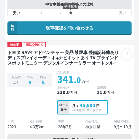
中古車販売店の価格との比較
平均相場
無
現車確認を問い合わせる
料
短納期
価格交渉OK
トヨタ RAV4 アドベンチャー 美品 禁煙車 整備記録簿あり
ディスプレイオーディオ ※ナビキットあり TV ブラインド
スポットモニター デジタルインナーミラー オートクルー
ズ スマートキー ETC 電動バックドア バックモニター 全方
支払総額
位カメラ ドライブレコーダー 社外アルミ 衝突軽減
341
.0
板金歴
外装
内装
万円
S
S
なし
本体価格
諸費用
330
.0
11
.0
万円
万円
45,600
ローン
月々
円
参考
※金額は変更できます。
年式
走行距離
車検
出品地域
納期の目安
2023
4.3万km
28年7月
神奈川県
9月〜10月