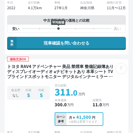
年式
走行距離
車検
出品地域
納期の目安
2022
4.1万km
27年1月
神奈川県
11月〜12月
中古車販売店の価格との比較
平均相場
無
現車確認を問い合わせる
料
価格交渉OK
トヨタ RAV4 アドベンチャー 美品 禁煙車 整備記録簿あり
ディスプレイオーディオ ※ナビキットあり 本革シート TV
ブラインドスポットモニター デジタルインナーミラー オ
ートクルーズ スマートキー ETC 電動バックドア バックモ
支払総額
ニター 全方位カメラ ドライブレコーダー 衝突軽減
311
.0
板金歴
外装
内装
万円
S
S
なし
本体価格
諸費用
300
.0
11
.0
万円
万円
41,500
ローン
月々
円
参考
※金額は変更できます。
年式
走行距離
車検
出品地域
納期の目安