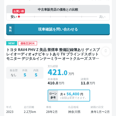
中古車販売店の価格との比較
お買い得
無
現車確認を問い合わせる
料
NEW!
価格交渉OK
トヨタ RAV4 PHV Z 美品 禁煙車 整備記録簿あり ディスプ
レイオーディオ ※ナビキットあり TV ブラインドスポット
モニター デジタルインナーミラー オートクルーズ スマー
トキー ETC 電動バックドア バックモニター 全方位カメラ
支払総額
ドライブレコーダー 衝突軽減
421
.0
板金歴
外装
内装
万円
S
S
なし
本体価格
諸費用
410
.0
11
.0
万円
万円
56,400
ローン
月々
円
参考
※金額は変更できます。
年式
走行距離
車検
出品地域
納期の目安
2023
2.2万km
28年2月
神奈川県
来年1月〜2月