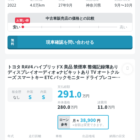
2022
4.0万km
27年9月
神奈川県
9月〜10月
中古車販売店の価格との比較
お買い得
無
現車確認を問い合わせる
料
トヨタ RAV4 ハイブリッドX 美品 禁煙車 整備記録簿あり
ディスプレイオーディオ ※ナビキットあり TV オートクル
ーズ スマートキー ETC バックモニター ドライブレコーダ
ー 衝突軽減
支払総額
291
.0
板金歴
外装
内装
万円
S
S
なし
本体価格
諸費用
280
.0
11
.0
万円
万円
38,900
ローン
月々
円
参考
※金額は変更できます。
年式
走行距離
車検
出品地域
納期の目安