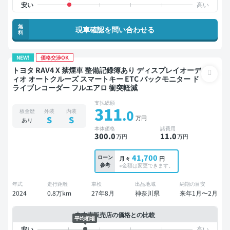
無
現車確認を問い合わせる
料
NEW!
価格交渉OK
トヨタ RAV4 X 禁煙車 整備記録簿あり ディスプレイオーデ
ィオ オートクルーズ スマートキー ETC バックモニター ド
ライブレコーダー フルエアロ 衝突軽減
支払総額
311
.0
板金歴
外装
内装
万円
S
S
あり
本体価格
諸費用
300
.0
11
.0
万円
万円
41,700
ローン
月々
円
参考
※金額は変更できます。
年式
走行距離
車検
出品地域
納期の目安
2024
0.8万km
27年8月
神奈川県
来年1月〜2月
中古車販売店の価格との比較
平均相場