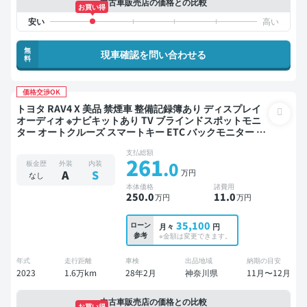
中古車販売店の価格との比較
お買い得
無
現車確認を問い合わせる
料
価格交渉OK
トヨタ RAV4 X 美品 禁煙車 整備記録簿あり ディスプレイ
オーディオ ※ナビキットあり TV ブラインドスポットモニ
ター オートクルーズ スマートキー ETC バックモニター ド
ライブレコーダー 衝突軽減
支払総額
261
.0
板金歴
外装
内装
万円
A
S
なし
本体価格
諸費用
250
.0
11
.0
万円
万円
35,100
ローン
月々
円
参考
※金額は変更できます。
年式
走行距離
車検
出品地域
納期の目安
2023
1.6万km
28年2月
神奈川県
11月〜12月
中古車販売店の価格との比較
お買い得