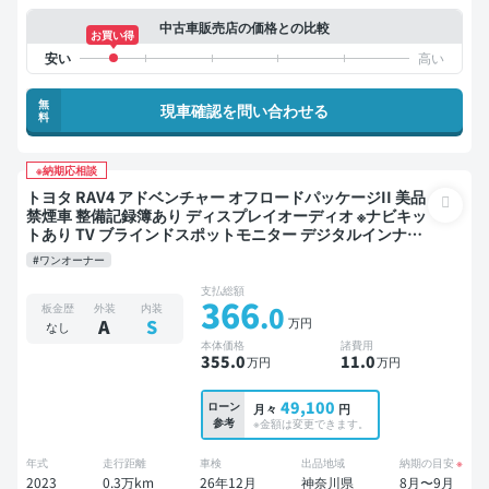
中古車販売店の価格との比較
お買い得
無
現車確認を問い合わせる
料
※納期応相談
トヨタ RAV4 アドベンチャー オフロードパッケージII 美品
禁煙車 整備記録簿あり ディスプレイオーディオ ※ナビキッ
トあり TV ブラインドスポットモニター デジタルインナー
ミラー オートクルーズ スマートキー ETC バックモニター
#ワンオーナー
ドライブレコーダー 衝突軽減
支払総額
366
.0
板金歴
外装
内装
万円
A
S
なし
本体価格
諸費用
355
.0
11
.0
万円
万円
49,100
ローン
月々
円
参考
※金額は変更できます。
年式
走行距離
車検
出品地域
納期の目安
※
2023
0.3万km
26年12月
神奈川県
8月〜9月