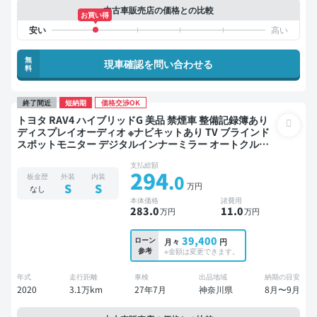
中古車販売店の価格との比較
お買い得
無
現車確認を問い合わせる
料
終了間近
短納期
価格交渉OK
トヨタ RAV4 ハイブリッドG 美品 禁煙車 整備記録簿あり
ディスプレイオーディオ ※ナビキットあり TV ブラインド
スポットモニター デジタルインナーミラー オートクルー
ズ スマートキー ETC 電動バックドア バックモニター ドラ
支払総額
イブレコーダー 衝突軽減
294
.0
板金歴
外装
内装
万円
S
S
なし
本体価格
諸費用
283
.0
11
.0
万円
万円
39,400
ローン
月々
円
参考
※金額は変更できます。
年式
走行距離
車検
出品地域
納期の目安
2020
3.1万km
27年7月
神奈川県
8月〜9月