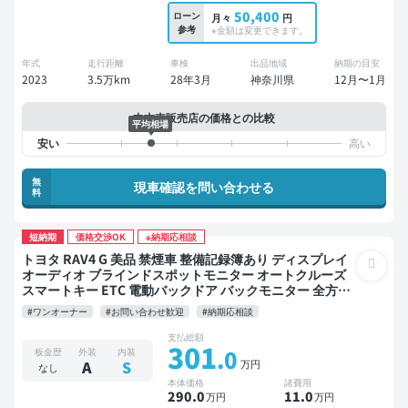
50,400
ローン
月々
円
参考
※金額は変更できます。
年式
走行距離
車検
出品地域
納期の目安
2023
3.5万km
28年3月
神奈川県
12月〜1月
中古車販売店の価格との比較
平均相場
無
現車確認を問い合わせる
料
短納期
価格交渉OK
※納期応相談
トヨタ RAV4 G 美品 禁煙車 整備記録簿あり ディスプレイ
オーディオ ブラインドスポットモニター オートクルーズ
スマートキー ETC 電動バックドア バックモニター 全方位
カメラ ドライブレコーダー 社外アルミ 衝突軽減
#ワンオーナー
#お問い合わせ歓迎
#納期応相談
支払総額
301
.0
板金歴
外装
内装
万円
A
S
なし
本体価格
諸費用
290
.0
11
.0
万円
万円