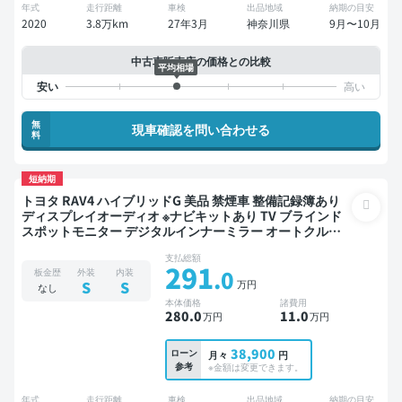
年式
走行距離
車検
出品地域
納期の目安
2020
3.8万km
27年3月
神奈川県
9月〜10月
中古車販売店の価格との比較
平均相場
無
現車確認を問い合わせる
料
短納期
トヨタ RAV4 ハイブリッドG 美品 禁煙車 整備記録簿あり
ディスプレイオーディオ ※ナビキットあり TV ブラインド
スポットモニター デジタルインナーミラー オートクルー
ズ スマートキー ETC サンルーフ 電動バックドア バックモ
支払総額
ニター ドライブレコーダー 衝突軽減
291
.0
板金歴
外装
内装
万円
S
S
なし
本体価格
諸費用
280
.0
11
.0
万円
万円
38,900
ローン
月々
円
参考
※金額は変更できます。
年式
走行距離
車検
出品地域
納期の目安