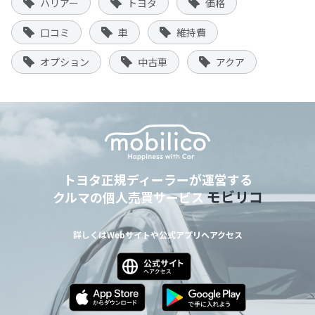
ハリアー
トヨタ
価格
口コミ
車
維持費
オプション
中古車
アクア
トヨタ正規ディーラーが運営する
モビリコ
クルマの個人売買サービス
詳しくはWebサイトや公式アプリへアクセス