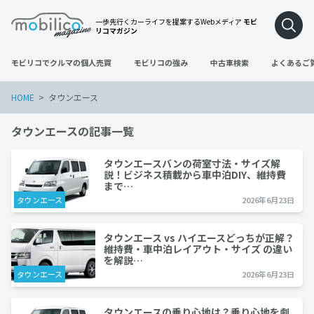
一歩先行くカーライフを提案するWebメディア
モビ
リコマガジン
モビリコでクルマの個人売買
モビリコの強み
中古車検索
よくあるご
HOME
タウンエース
タウンエースの記事一覧
タウンエースバンの荷室寸法・サイズ解
説！ビジネス積載から車中泊DIY、維持費
まで…
タウンエース
2026年6月23日
タウンエース vs ハイエースどっちが正解？
維持費・車中泊レイアウト・サイズ の違い
を解説…
タウンエース
2026年6月23日
タウンエースの乗り心地は？乗り心地を劇