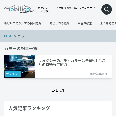
一歩先行くカーライフを提案するWebメディア
モビ
リコマガジン
モビリコでクルマの個人売買
モビリコの強み
中古車検索
よくあるご
HOME
カラー
カラーの記事一覧
ヴォクシーのボディカラーは全9色！色ご
との特徴もご紹介
ヴォクシー
2022年4月26日
1-1
/ 1件
人気記事ランキング