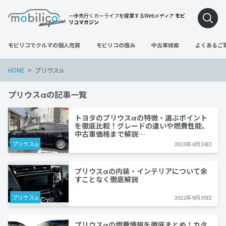
一歩先行くカーライフを提案するWebメディア
モビ
リコマガジン
モビリコでクルマの個人売買
モビリコの強み
中古車検索
よくあるご
HOME
プリウスα
プリウスαの記事一覧
トヨタのプリウスαの特徴・選ぶポイント
を徹底比較！グレードの違いや燃費性能、
中古車価格まで解説…
プリウスα
2023年4月24日
プリウスαの内装・インテリアについて余
すことなく徹底解説
プリウスα
2022年9月30日
プリウスαの燃費情報を徹底まとめ！カタ