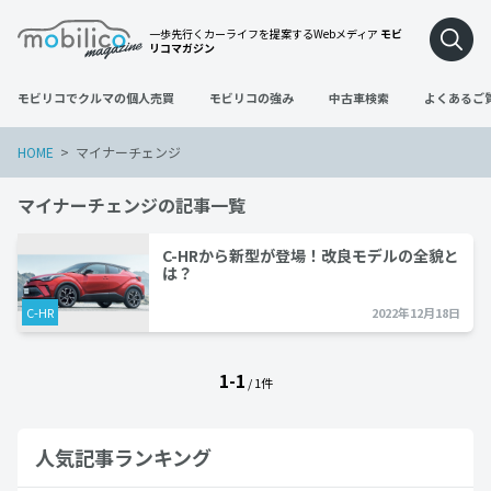
一歩先行くカーライフを提案するWebメディア
モビ
リコマガジン
モビリコでクルマの個人売買
モビリコの強み
中古車検索
よくあるご
HOME
マイナーチェンジ
マイナーチェンジの記事一覧
C-HRから新型が登場！改良モデルの全貌と
は？
C-HR
2022年12月18日
1-1
/ 1件
人気記事ランキング