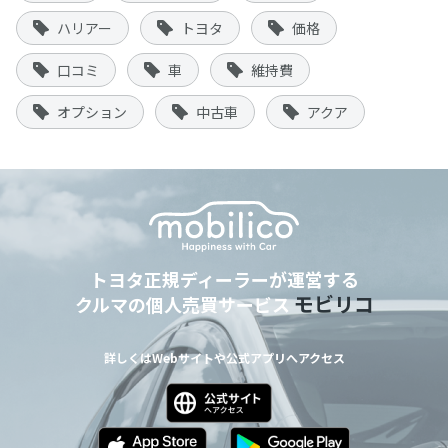
ハリアー
トヨタ
価格
口コミ
車
維持費
オプション
中古車
アクア
トヨタ正規ディーラーが運営する
モビリコ
クルマの個人売買サービス
詳しくはWebサイトや公式アプリへアクセス