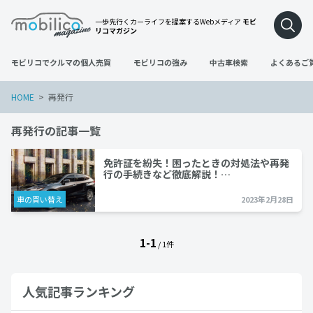
一歩先行くカーライフを提案するWebメディア
モビ
リコマガジン
モビリコでクルマの個人売買
モビリコの強み
中古車検索
よくあるご
HOME
再発行
再発行の記事一覧
免許証を紛失！困ったときの対処法や再発
行の手続きなど徹底解説！…
車の買い替え
2023年2月28日
1-1
/ 1件
人気記事ランキング