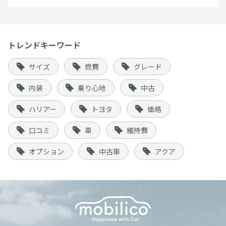
トレンドキーワード
サイズ
燃費
グレード
内装
乗り心地
中古
ハリアー
トヨタ
価格
口コミ
車
維持費
オプション
中古車
アクア