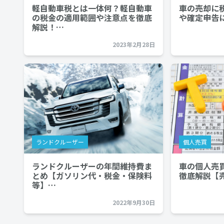
軽自動車税とは一体何？軽自動車
車の売却に
の税金の適用範囲や注意点を徹底
や確定申告
解説！…
2023年2月28日
ランドクルーザー
個人売買
ランドクルーザーの年間維持費ま
車の個人売
とめ【ガソリン代・税金・保険料
徹底解説【
等】…
2022年9月30日