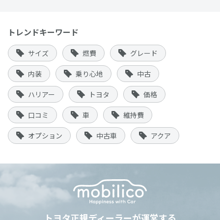
トレンドキーワード
サイズ
燃費
グレード
内装
乗り心地
中古
ハリアー
トヨタ
価格
口コミ
車
維持費
オプション
中古車
アクア
トヨタ正規ディーラーが運営する