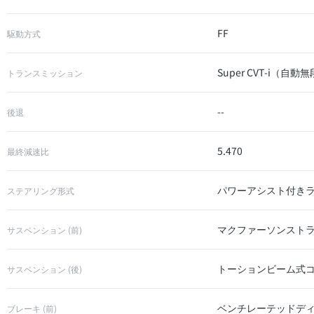
FF
駆動方式
Super CVT-i（自
トランスミッション
--
後退
5.470
最終減速比
パワーアシスト付き
ステアリング形式
マクファーソンスト
サスペンション (前)
トーションビーム式
サスペンション (後)
ベンチレーテッドデ
ブレーキ (前)