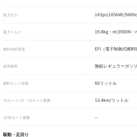
143ps(105kW)/5600
最大出力
19.8kg・m(3900N・m
最大トルク
EFI（電子制御式燃
燃料供給装置
無鉛レギュラーガソ
使用燃料
60リットル
燃料タンク容量
13.4km/リットル
10モード/10・15モード燃費
--
JC08モード燃費
駆動・足回り