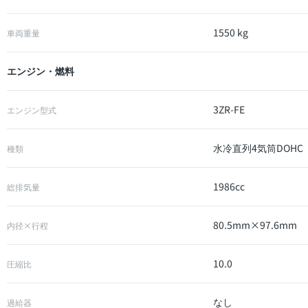
1550 kg
車両重量
エンジン・燃料
3ZR-FE
エンジン型式
水冷直列4気筒DOHC
種類
1986cc
総排気量
80.5mm×97.6mm
内径×行程
10.0
圧縮比
なし
過給器