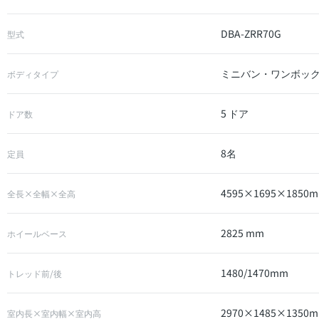
DBA-ZRR70G
型式
ミニバン・ワンボッ
ボディタイプ
5 ドア
ドア数
8名
定員
4595×1695×1850
全長×全幅×全高
2825 mm
ホイールベース
1480/1470mm
トレッド前/後
2970×1485×1350
室内長×室内幅×室内高