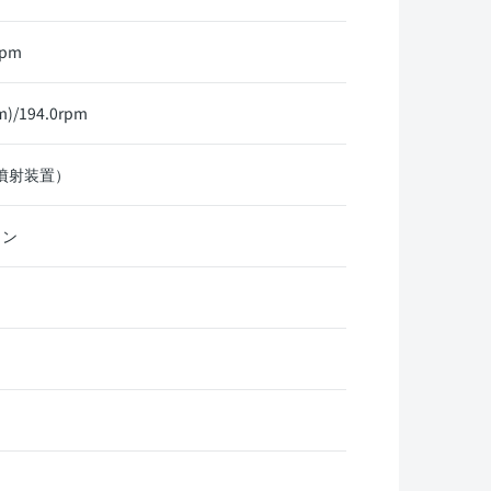
rpm
)/194.0rpm
料噴射装置）
リン