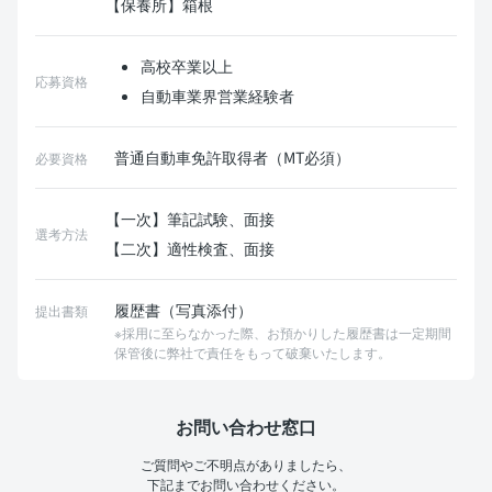
【保養所】箱根
高校卒業以上
応募資格
自動車業界営業経験者
普通自動車免許取得者（MT必須）
必要資格
【一次】筆記試験、面接
選考方法
【二次】適性検査、面接
履歴書（写真添付）
提出書類
※採用に至らなかった際、お預かりした履歴書は一定期間
保管後に弊社で責任をもって破棄いたします。
お問い合わせ窓口
ご質問やご不明点がありましたら、
下記までお問い合わせください。