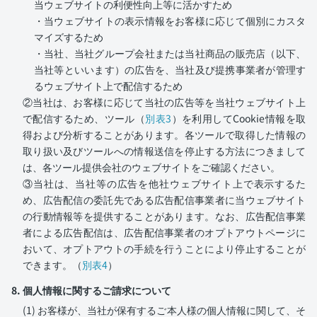
当ウェブサイトの利便性向上等に活かすため
・当ウェブサイトの表示情報をお客様に応じて個別にカスタ
マイズするため
・当社、当社グループ会社または当社商品の販売店（以下、
当社等といいます）の広告を、当社及び提携事業者が管理す
るウェブサイト上で配信するため
②当社は、お客様に応じて当社の広告等を当社ウェブサイト上
で配信するため、ツール（
別表3
）を利用してCookie情報を取
得および分析することがあります。各ツールで取得した情報の
取り扱い及びツールへの情報送信を停止する方法につきまして
は、各ツール提供会社のウェブサイトをご確認ください。
③当社は、当社等の広告を他社ウェブサイト上で表示するた
め、広告配信の委託先である広告配信事業者に当ウェブサイト
の行動情報等を提供することがあります。なお、広告配信事業
者による広告配信は、広告配信事業者のオプトアウトページに
おいて、オプトアウトの手続を行うことにより停止することが
できます。（
別表4
）
8. 個人情報に関するご請求について
(1) お客様が、当社が保有するご本人様の個人情報に関して、そ