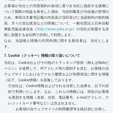
お客様が当社との売買契約の条項に基づき当社に負担する債務に
ついて期限の利益を喪失した場合、与信判断及び与信後の管理の
ため、車両注文書等記載の内容及び項目並びに当該契約の契約残
高、月々の支払状況などの情報について、一般社団法人日本自動
車販売協会連合会（
http://www.jada.or.jp
）の当社が加盟する支
部に加盟する会社間で共同して利用します。
なお、当該個人情報の共同利用に関する責任者は、当社としま
す。
7. Cookie（クッキー）情報の取り扱いについて
当社は、Cookieおよびその他のトラッキング技術（例えばWebビ
ーコン）を使用して、IPアドレス等の識別子を含む、お客様の当
ウェブサイトにおけるアクセス履歴および利用状況に関する情報
（以下、Cookie情報）を収集しております。
①当社は、Cookie情報およびそれを分析した結果を、以下の目
的で利用いたします。なお、これらの情報には、特定のお客様
を識別する情報（名前、住所、電話番号、e-mailアドレス、ク
レジットカード番号など）は含まれません。
・お客様の当ウェブサイトの利用履歴等を統計的に分析し、