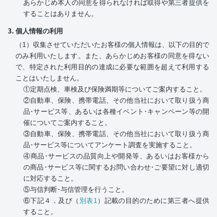
あらかじめ本人の同意を得られなければ取得や第三者提供を
することはありません。
3. 個人情報の利用
（1）収集させていただいたお客様の個人情報は、以下の目的で
のみ利用いたします。また、あらかじめお客様の同意を得ない
で、特定された利用目的の達成に必要な範囲を超えて利用する
ことはいたしません。
①定期点検、車検及び保険満期等についてご案内すること。
②自動車、保険、携帯電話、その他当社において取り扱う商
品･サービス等、あるいは各種イベント･キャンペーン等の開
催についてご案内すること。
③自動車、保険、携帯電話、その他当社において取り扱う商
品･サービス等についてアンケート調査を実施すること。
④商品･サービスの品質向上や開発等、あるいはお客様から
の商品･サービス等に関するお問い合わせ･ご要望に対し適切
に対応すること。
⑤与信判断･与信管理を行うこと。
⑥下記４．及び（
別表1
）記載の目的のために第三者へ提供
すること。