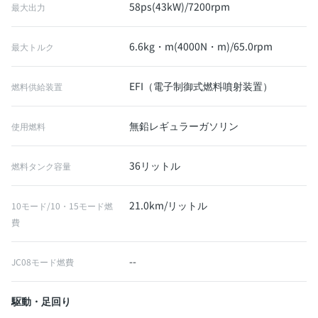
58ps(43kW)/7200rpm
最大出力
6.6kg・m(4000N・m)/65.0rpm
最大トルク
EFI（電子制御式燃料噴射装置）
燃料供給装置
無鉛レギュラーガソリン
使用燃料
36リットル
燃料タンク容量
21.0km/リットル
10モード/10・15モード燃
費
--
JC08モード燃費
駆動・足回り