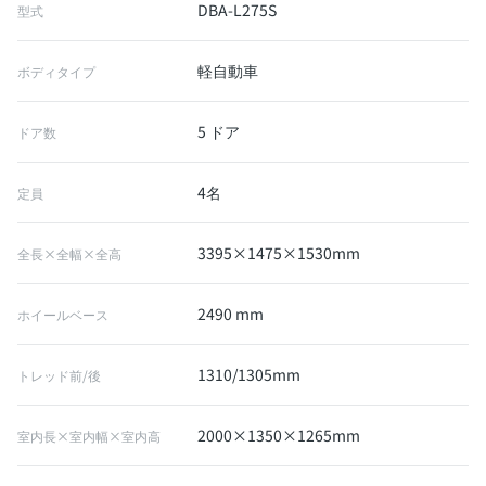
DBA-L275S
型式
軽自動車
ボディタイプ
5 ドア
ドア数
4名
定員
3395×1475×1530mm
全長×全幅×全高
2490 mm
ホイールベース
1310/1305mm
トレッド前/後
2000×1350×1265mm
室内長×室内幅×室内高