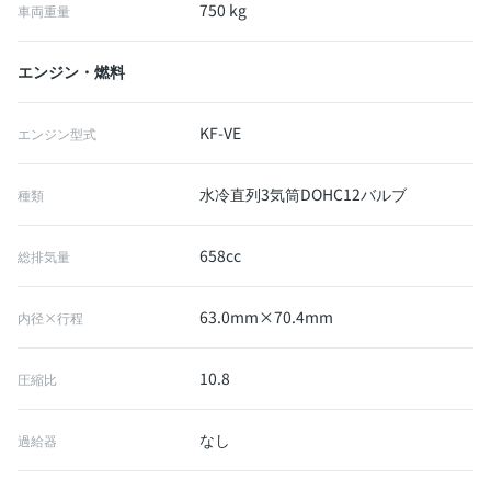
750 kg
車両重量
エンジン・燃料
KF-VE
エンジン型式
水冷直列3気筒DOHC12バルブ
種類
658cc
総排気量
63.0mm×70.4mm
内径×行程
10.8
圧縮比
なし
過給器