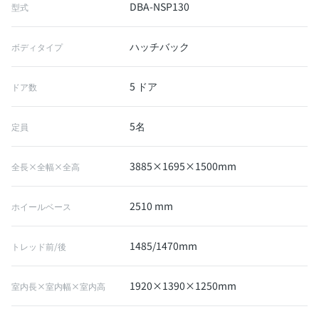
DBA-NSP130
型式
ハッチバック
ボディタイプ
5 ドア
ドア数
5名
定員
3885×1695×1500mm
全長×全幅×全高
2510 mm
ホイールベース
1485/1470mm
トレッド前/後
1920×1390×1250mm
室内長×室内幅×室内高