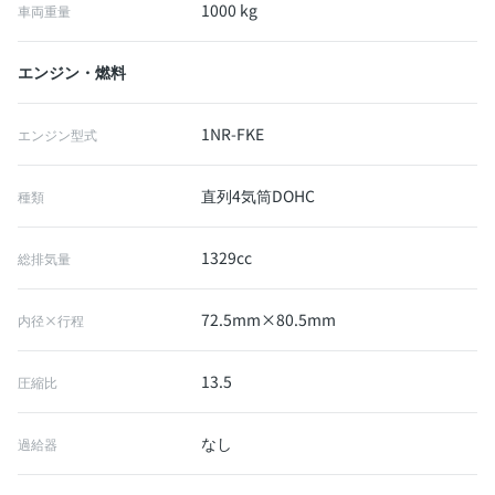
1000 kg
車両重量
エンジン・燃料
1NR-FKE
エンジン型式
直列4気筒DOHC
種類
1329cc
総排気量
72.5mm×80.5mm
内径×行程
13.5
圧縮比
なし
過給器