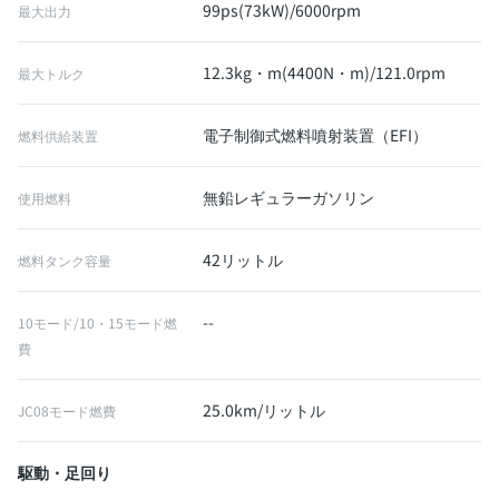
99ps(73kW)/6000rpm
最大出力
12.3kg・m(4400N・m)/121.0rpm
最大トルク
電子制御式燃料噴射装置（EFI）
燃料供給装置
無鉛レギュラーガソリン
使用燃料
42リットル
燃料タンク容量
--
10モード/10・15モード燃
費
25.0km/リットル
JC08モード燃費
駆動・足回り