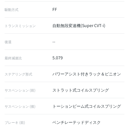
FF
駆動方式
自動無段変速機(Super CVT-i)
トランスミッション
--
後退
5.079
最終減速比
パワーアシスト付きラック＆ピニオン
ステアリング形式
ストラット式コイルスプリング
サスペンション (前)
トーションビーム式コイルスプリング
サスペンション (後)
ベンチレーテッドディスク
ブレーキ (前)