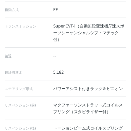
FF
駆動方式
Super CVT-i（自動無段変速機/7速スポ
トランスミッション
ーツシーケンシャルシフトマチック
付）
--
後退
5.182
最終減速比
パワーアシスト付きラック＆ピニオン
ステアリング形式
マクファーソンストラット式コイルス
サスペンション (前)
プリング（スタビライザー付）
トーションビーム式コイルスプリング
サスペンション (後)