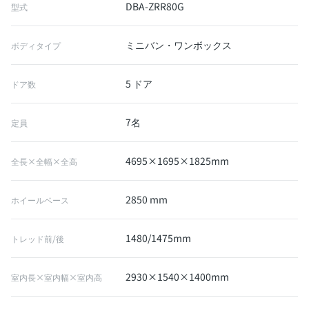
DBA-ZRR80G
型式
ミニバン・ワンボックス
ボディタイプ
5 ドア
ドア数
7名
定員
4695×1695×1825mm
全長×全幅×全高
2850 mm
ホイールベース
1480/1475mm
トレッド前/後
2930×1540×1400mm
室内長×室内幅×室内高