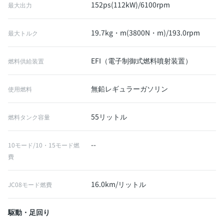
152ps(112kW)/6100rpm
最大出力
19.7kg・m(3800N・m)/193.0rpm
最大トルク
EFI（電子制御式燃料噴射装置）
燃料供給装置
無鉛レギュラーガソリン
使用燃料
55リットル
燃料タンク容量
--
10モード/10・15モード燃
費
16.0km/リットル
JC08モード燃費
駆動・足回り