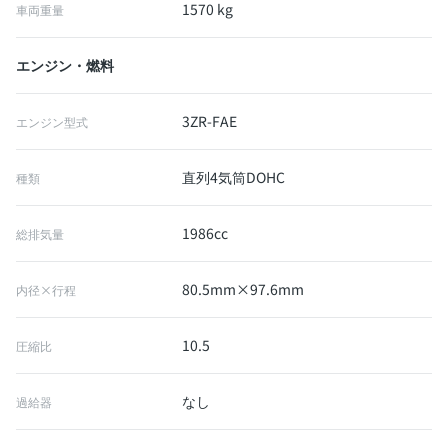
1570 kg
車両重量
エンジン・燃料
3ZR-FAE
エンジン型式
直列4気筒DOHC
種類
1986cc
総排気量
80.5mm×97.6mm
内径×行程
10.5
圧縮比
なし
過給器