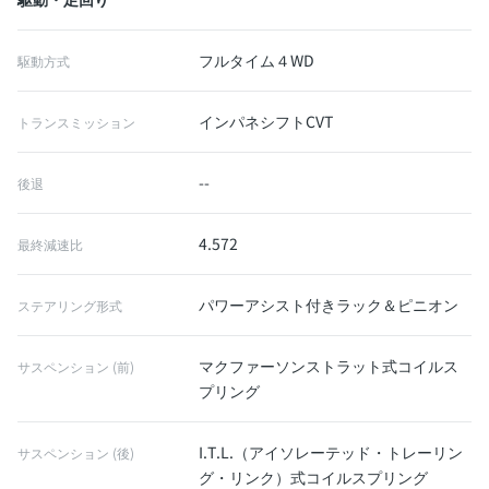
フルタイム４WD
駆動方式
インパネシフトCVT
トランスミッション
--
後退
4.572
最終減速比
パワーアシスト付きラック＆ピニオン
ステアリング形式
マクファーソンストラット式コイルス
サスペンション (前)
プリング
I.T.L.（アイソレーテッド・トレーリン
サスペンション (後)
グ・リンク）式コイルスプリング