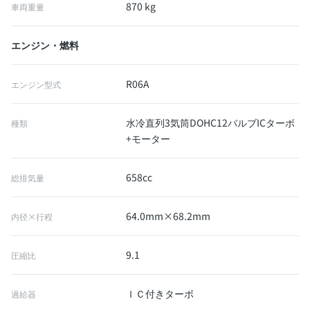
870 kg
車両重量
エンジン・燃料
R06A
エンジン型式
水冷直列3気筒DOHC12バルブICターボ
種類
+モーター
658cc
総排気量
64.0mm×68.2mm
内径×行程
9.1
圧縮比
ＩＣ付きターボ
過給器