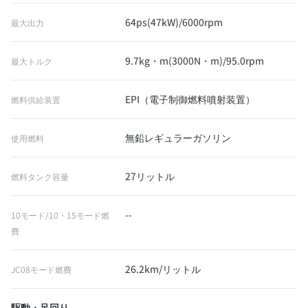
64ps(47kW)/6000rpm
最大出力
9.7kg・m(3000N・m)/95.0rpm
最大トルク
EPI（電子制御燃料噴射装置）
燃料供給装置
無鉛レギュラーガソリン
使用燃料
27リットル
燃料タンク容量
--
10モード/10・15モード燃
費
26.2km/リットル
JC08モード燃費
駆動・足回り