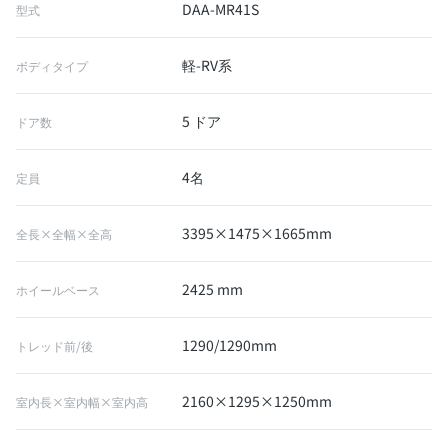
DAA-MR41S
型式
軽-RV系
ボディタイプ
5 ドア
ドア数
4名
定員
3395×1475×1665mm
全長×全幅×全高
2425 mm
ホイールベース
1290/1290mm
トレッド前/後
2160×1295×1250mm
室内長×室内幅×室内高