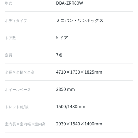
DBA-ZRR80W
型式
ミニバン・ワンボックス
ボディタイプ
5 ドア
ドア数
7名
定員
4710×1730×1825mm
全長×全幅×全高
2850 mm
ホイールベース
1500/1480mm
トレッド前/後
2930×1540×1400mm
室内長×室内幅×室内高