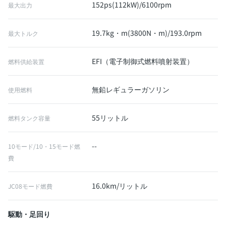
152ps(112kW)/6100rpm
最大出力
19.7kg・m(3800N・m)/193.0rpm
最大トルク
EFI（電子制御式燃料噴射装置）
燃料供給装置
無鉛レギュラーガソリン
使用燃料
55リットル
燃料タンク容量
--
10モード/10・15モード燃
費
16.0km/リットル
JC08モード燃費
駆動・足回り