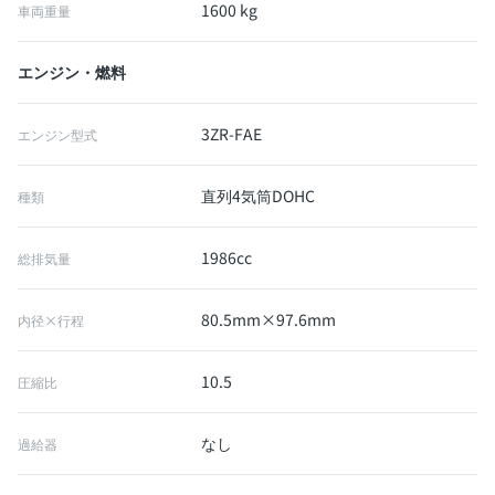
1600 kg
車両重量
エンジン・燃料
3ZR-FAE
エンジン型式
直列4気筒DOHC
種類
1986cc
総排気量
80.5mm×97.6mm
内径×行程
10.5
圧縮比
なし
過給器