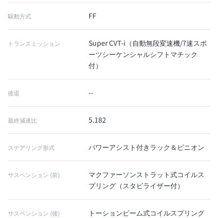
FF
駆動方式
Super CVT-i（自動無段変速機/7速スポ
トランスミッション
ーツシーケンシャルシフトマチック
付）
--
後退
5.182
最終減速比
パワーアシスト付きラック＆ピニオン
ステアリング形式
マクファーソンストラット式コイルス
サスペンション (前)
プリング（スタビライザー付）
トーションビーム式コイルスプリング
サスペンション (後)