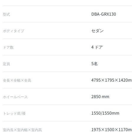
DBA-GRX130
型式
セダン
ボディタイプ
4 ドア
ドア数
5名
定員
4795×1795×1420
全長×全幅×全高
2850 mm
ホイールベース
1550/1550mm
トレッド前/後
1975×1500×1170
室内長×室内幅×室内高