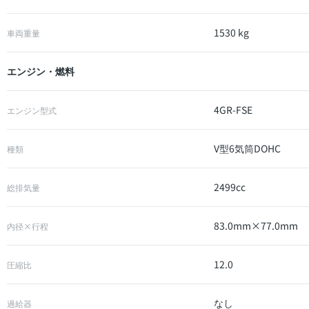
1530 kg
車両重量
エンジン・燃料
4GR-FSE
エンジン型式
V型6気筒DOHC
種類
2499cc
総排気量
83.0mm×77.0mm
内径×行程
12.0
圧縮比
なし
過給器