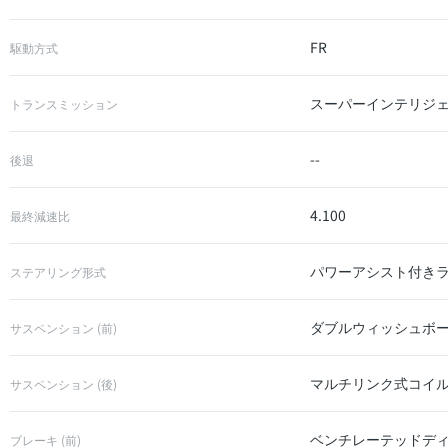
FR
駆動方式
スーパーインテリジェント
トランスミッション
--
後退
4.100
最終減速比
パワーアシスト付き
ステアリング形式
ダブルウィッシュボ
サスペンション (前)
マルチリンク式コイ
サスペンション (後)
ベンチレーテッドデ
ブレーキ (前)