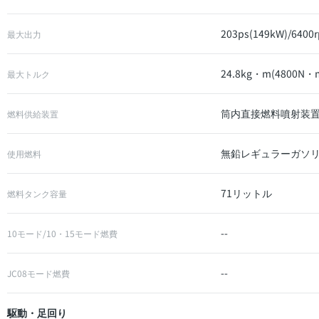
203ps(149kW)/6400
最大出力
24.8kg・m(4800N・m
最大トルク
筒内直接燃料噴射装置<
燃料供給装置
無鉛レギュラーガソ
使用燃料
71リットル
燃料タンク容量
--
10モード/10・15モード燃費
--
JC08モード燃費
駆動・足回り