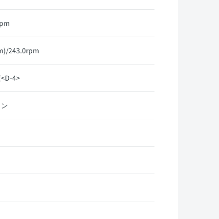
rpm
)/243.0rpm
D-4>
リン