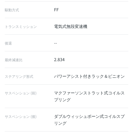
FF
駆動方式
電気式無段変速機
トランスミッション
--
後退
2.834
最終減速比
パワーアシスト付きラック＆ピニオン
ステアリング形式
マクファーソンストラット式コイルス
サスペンション (前)
プリング
ダブルウィッシュボーン式コイルスプ
サスペンション (後)
リング