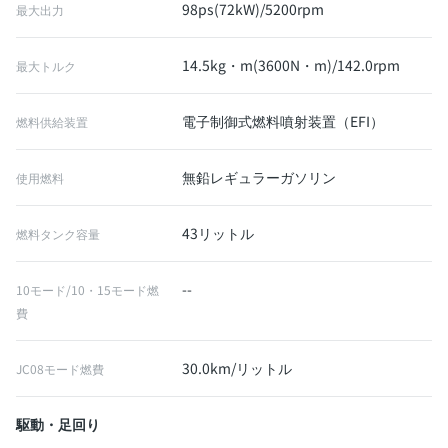
98ps(72kW)/5200rpm
最大出力
14.5kg・m(3600N・m)/142.0rpm
最大トルク
電子制御式燃料噴射装置（EFI）
燃料供給装置
無鉛レギュラーガソリン
使用燃料
43リットル
燃料タンク容量
--
10モード/10・15モード燃
費
30.0km/リットル
JC08モード燃費
駆動・足回り