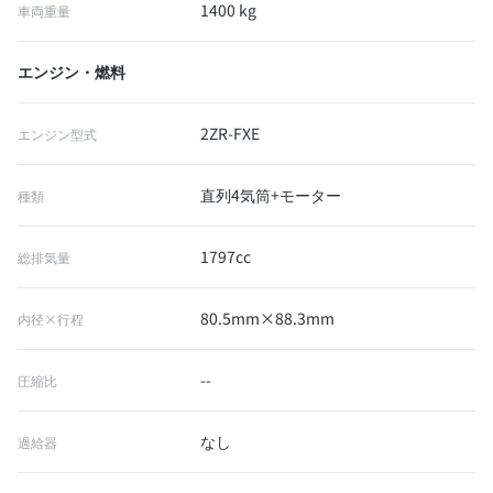
1400 kg
車両重量
エンジン・燃料
2ZR-FXE
エンジン型式
直列4気筒+モーター
種類
1797cc
総排気量
80.5mm×88.3mm
内径×行程
--
圧縮比
なし
過給器