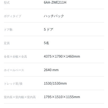
6AA-ZWE211H
型式
ハッチバック
ボディタイプ
5 ドア
ドア数
5名
定員
4375×1790×1460mm
全長×全幅×全高
2640 mm
ホイールベース
1530/1530mm
トレッド前/後
1795×1510×1155mm
室内長×室内幅×室内高