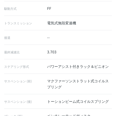
FF
駆動方式
電気式無段変速機
トランスミッション
--
後退
3.703
最終減速比
パワーアシスト付きラック＆ピニオン
ステアリング形式
マクファーソンストラット式コイルス
サスペンション (前)
プリング
トーションビーム式コイルスプリング
サスペンション (後)
ベンチレーテッドディスク
ブレーキ (前)