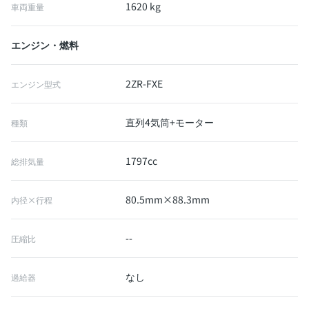
1620 kg
車両重量
エンジン・燃料
2ZR-FXE
エンジン型式
直列4気筒+モーター
種類
1797cc
総排気量
80.5mm×88.3mm
内径×行程
--
圧縮比
なし
過給器