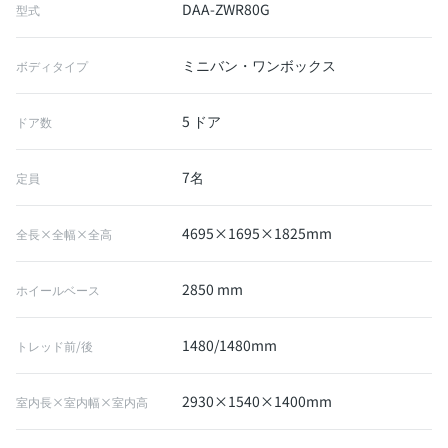
DAA-ZWR80G
型式
ミニバン・ワンボックス
ボディタイプ
5 ドア
ドア数
7名
定員
4695×1695×1825mm
全長×全幅×全高
2850 mm
ホイールベース
1480/1480mm
トレッド前/後
2930×1540×1400mm
室内長×室内幅×室内高