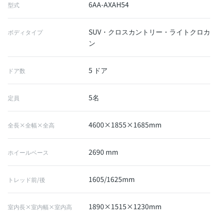
6AA-AXAH54
型式
SUV・クロスカントリー・ライトクロカ
ボディタイプ
ン
5 ドア
ドア数
5名
定員
4600×1855×1685mm
全長×全幅×全高
2690 mm
ホイールベース
1605/1625mm
トレッド前/後
1890×1515×1230mm
室内長×室内幅×室内高