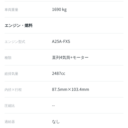
1690 kg
車両重量
エンジン・燃料
A25A-FXS
エンジン型式
直列4気筒+モーター
種類
2487cc
総排気量
87.5mm×103.4mm
内径×行程
--
圧縮比
なし
過給器