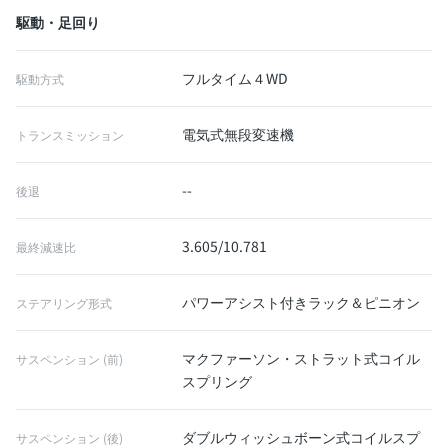
駆動・足回り
フルタイム４WD
駆動方式
電気式無段変速機
トランスミッション
--
後退
3.605/10.781
最終減速比
パワーアシスト付きラック＆ピニオン
ステアリング形式
マクファーソン・ストラット式コイル
サスペンション (前)
スプリング
ダブルウィッシュボーン式コイルスプ
サスペンション (後)