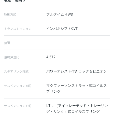
フルタイム４WD
駆動方式
インパネシフトCVT
トランスミッション
--
後退
4.572
最終減速比
パワーアシスト付きラック＆ピニオン
ステアリング形式
マクファーソンストラット式コイルス
サスペンション (前)
プリング
I.T.L.（アイソレーテッド・トレーリン
サスペンション (後)
グ・リンク）式コイルスプリング