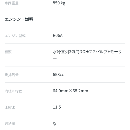
850 kg
車両重量
エンジン・燃料
R06A
エンジン型式
水冷直列3気筒DOHC12バルブ+モータ
種類
ー
658cc
総排気量
64.0mm×68.2mm
内径×行程
11.5
圧縮比
なし
過給器