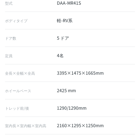
DAA-MR41S
型式
軽-RV系
ボディタイプ
5 ドア
ドア数
4名
定員
3395×1475×1665mm
全長×全幅×全高
2425 mm
ホイールベース
1290/1290mm
トレッド前/後
2160×1295×1250mm
室内長×室内幅×室内高