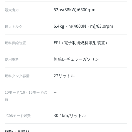
52ps(38kW)/6500rpm
最大出力
6.4kg・m(4000N・m)/63.0rpm
最大トルク
EPI（電子制御燃料噴射装置）
燃料供給装置
無鉛レギュラーガソリン
使用燃料
27リットル
燃料タンク容量
--
10モード/10・15モード燃
費
30.4km/リットル
JC08モード燃費
駆動・足回り