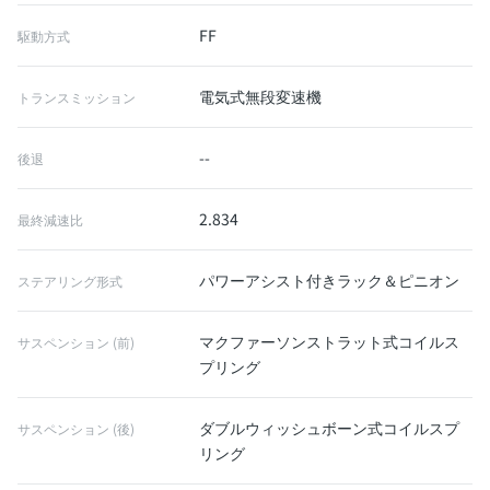
FF
駆動方式
電気式無段変速機
トランスミッション
--
後退
2.834
最終減速比
パワーアシスト付きラック＆ピニオン
ステアリング形式
マクファーソンストラット式コイルス
サスペンション (前)
プリング
ダブルウィッシュボーン式コイルスプ
サスペンション (後)
リング