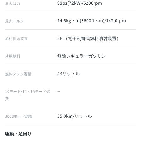
98ps(72kW)/5200rpm
最大出力
14.5kg・m(3600N・m)/142.0rpm
最大トルク
EFI（電子制御式燃料噴射装置）
燃料供給装置
無鉛レギュラーガソリン
使用燃料
43リットル
燃料タンク容量
--
10モード/10・15モード燃
費
35.0km/リットル
JC08モード燃費
駆動・足回り