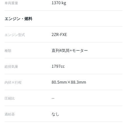
1370 kg
車両重量
エンジン・燃料
2ZR-FXE
エンジン型式
直列4気筒+モーター
種類
1797cc
総排気量
80.5mm×88.3mm
内径×行程
--
圧縮比
なし
過給器