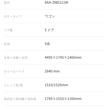
6AA-ZWE211W
型式
ワゴン
ボディタイプ
5 ドア
ドア数
5名
定員
4495×1745×1460mm
全長×全幅×全高
2640 mm
ホイールベース
1510/1520mm
トレッド前/後
1795×1510×1160mm
室内長×室内幅×室内高