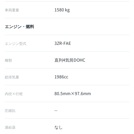
1580 kg
車両重量
エンジン・燃料
3ZR-FAE
エンジン型式
直列4気筒DOHC
種類
1986cc
総排気量
80.5mm×97.6mm
内径×行程
--
圧縮比
なし
過給器