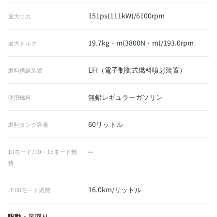
151ps(111kW)/6100rpm
最大出力
19.7kg・m(3800N・m)/193.0rpm
最大トルク
EFI（電子制御式燃料噴射装置）
燃料供給装置
無鉛レギュラーガソリン
使用燃料
60リットル
燃料タンク容量
--
10モード/10・15モード燃
費
16.0km/リットル
JC08モード燃費
駆動・足回り