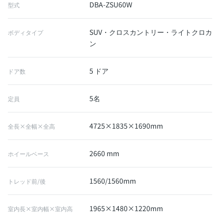
DBA-ZSU60W
型式
SUV・クロスカントリー・ライトクロカ
ボディタイプ
ン
5 ドア
ドア数
5名
定員
4725×1835×1690mm
全長×全幅×全高
2660 mm
ホイールベース
1560/1560mm
トレッド前/後
1965×1480×1220mm
室内長×室内幅×室内高