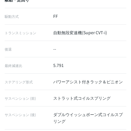
FF
駆動方式
自動無段変速機(Super CVT-i)
トランスミッション
--
後退
5.791
最終減速比
パワーアシスト付きラック＆ピニオン
ステアリング形式
ストラット式コイルスプリング
サスペンション (前)
ダブルウイッシュボーン式コイルスプ
サスペンション (後)
リング