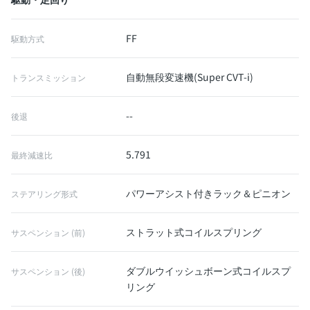
FF
駆動方式
自動無段変速機(Super CVT-i)
トランスミッション
--
後退
5.791
最終減速比
パワーアシスト付きラック＆ピニオン
ステアリング形式
ストラット式コイルスプリング
サスペンション (前)
ダブルウイッシュボーン式コイルスプ
サスペンション (後)
リング