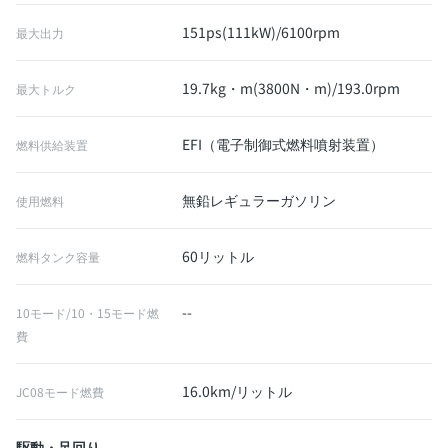
151ps(111kW)/6100rpm
最大出力
19.7kg・m(3800N・m)/193.0rpm
最大トルク
EFI（電子制御式燃料噴射装置）
燃料供給装置
無鉛レギュラーガソリン
使用燃料
60リットル
燃料タンク容量
--
10モード/10・15モード燃
費
16.0km/リットル
JC08モード燃費
駆動・足回り