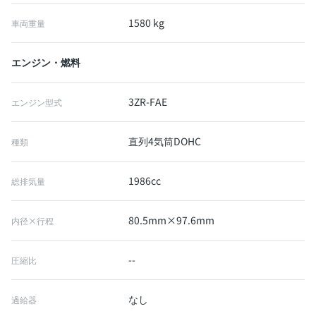
1580 kg
車両重量
エンジン・燃料
3ZR-FAE
エンジン型式
直列4気筒DOHC
種類
1986cc
総排気量
80.5mm×97.6mm
内径×行程
--
圧縮比
なし
過給器