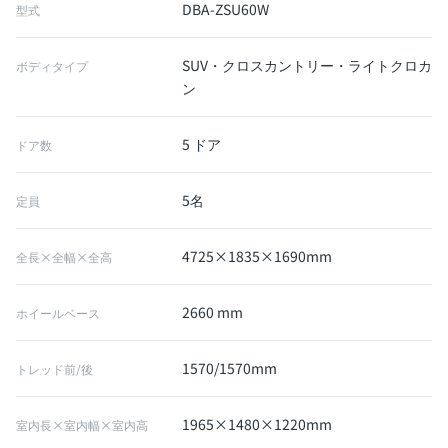
DBA-ZSU60W
型式
SUV・クロスカントリー・ライトクロカ
ボディタイプ
ン
5 ドア
ドア数
5名
定員
4725×1835×1690mm
全長×全幅×全高
2660 mm
ホイールベース
1570/1570mm
トレッド前/後
1965×1480×1220mm
室内長×室内幅×室内高