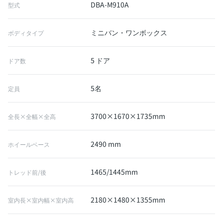
DBA-M910A
型式
ミニバン・ワンボックス
ボディタイプ
5 ドア
ドア数
5名
定員
3700×1670×1735mm
全長×全幅×全高
2490 mm
ホイールベース
1465/1445mm
トレッド前/後
2180×1480×1355mm
室内長×室内幅×室内高