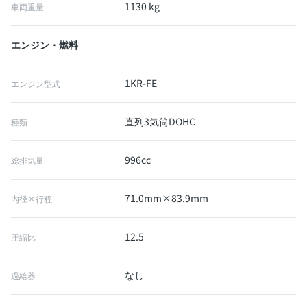
1130 kg
車両重量
エンジン・燃料
1KR-FE
エンジン型式
直列3気筒DOHC
種類
996cc
総排気量
71.0mm×83.9mm
内径×行程
12.5
圧縮比
なし
過給器