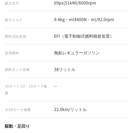
69ps(51kW)/6000rpm
最大出力
9.4kg・m(4400N・m)/92.0rpm
最大トルク
EFI（電子制御式燃料噴射装置）
燃料供給装置
無鉛レギュラーガソリン
使用燃料
38リットル
燃料タンク容量
--
10モード/10・15モード燃
費
22.0km/リットル
JC08モード燃費
駆動・足回り