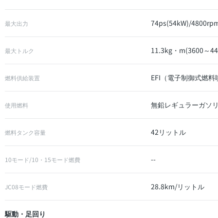
74ps(54kW)/4800rp
最大出力
11.3kg・m(3600～44
最大トルク
EFI（電子制御式燃
燃料供給装置
無鉛レギュラーガソ
使用燃料
42リットル
燃料タンク容量
--
10モード/10・15モード燃費
28.8km/リットル
JC08モード燃費
駆動・足回り