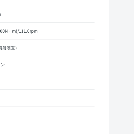
m
00N・m)/111.0rpm
料噴射装置）
リン