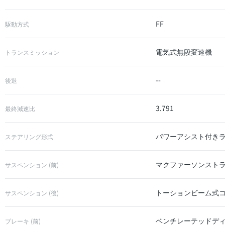
FF
駆動方式
電気式無段変速機
トランスミッション
--
後退
3.791
最終減速比
パワーアシスト付き
ステアリング形式
マクファーソンスト
サスペンション (前)
トーションビーム式
サスペンション (後)
ベンチレーテッドデ
ブレーキ (前)