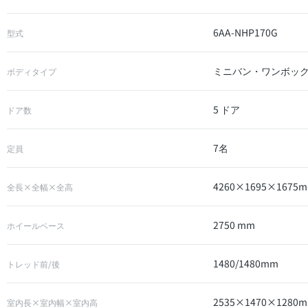
6AA-NHP170G
型式
ミニバン・ワンボッ
ボディタイプ
5 ドア
ドア数
7名
定員
4260×1695×1675
全長×全幅×全高
2750 mm
ホイールベース
1480/1480mm
トレッド前/後
2535×1470×1280
室内長×室内幅×室内高