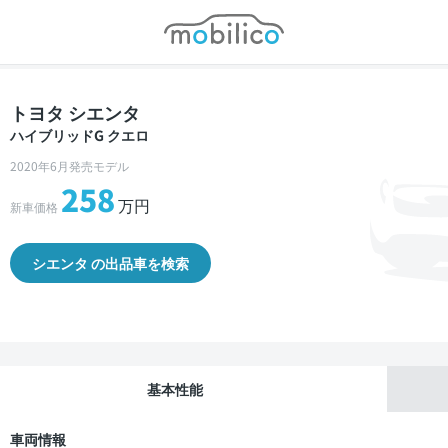
モビリコ
トヨタ シエンタ
ハイブリッドG クエロ
2020年6月発売モデル
258
万円
新車価格
シエンタ の出品車を検索
基本性能
車両情報