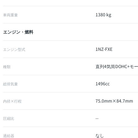
1380 kg
車両重量
エンジン・燃料
1NZ-FXE
エンジン型式
直列4気筒DOHC+モ
種類
1496cc
総排気量
75.0mm×84.7mm
内径×行程
--
圧縮比
なし
過給器